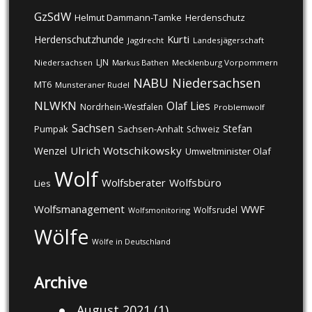
GzSdW
Helmut Dammann-Tamke
Herdenschutz
Kurti
Herdenschutzhunde
Jagdrecht
Landesjägerschaft
LJN
Niedersachsen
Markus Bathen
Mecklenburg Vorpommern
NABU
Niedersachsen
MT6
Munsteraner Rudel
NLWKN
Olaf Lies
Nordrhein-Westfalen
Problemwolf
Sachsen
Stefan
Pumpak
Sachsen-Anhalt
Schweiz
Ulrich Wotschikowsky
Wenzel
Umweltminister Olaf
Wolf
Wolfsberater
Wolfsbüro
Lies
Wolfsmanagement
WWF
Wolfsrudel
Wolfsmonitoring
Wölfe
Wölfe in Deutschland
Archive
August 2021
(1)