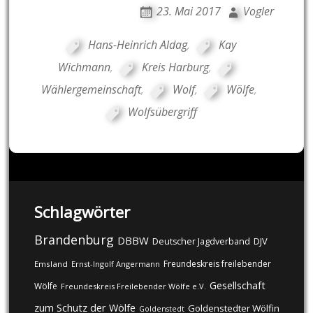
23. Mai 2017
Vogler
Hans-Heinrich Aldag
,
Kay
Wichmann
,
Kreis Harburg
,
Wählergemeinschaft
,
Wolf
,
Wölfe
,
Wolfsübergriff
Schlagwörter
Brandenburg
DBBW
DJV
Deutscher Jagdverband
Freundeskreis freilebender
Emsland
Ernst-Ingolf Angermann
Gesellschaft
Wölfe
Freundeskreis Freilebender Wölfe e.V.
zum Schutz der Wölfe
Goldenstedter Wölfin
Goldenstedt