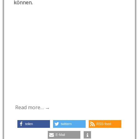
können.
Read more… →
teilen
twittern
RSS-feed
E-Mail