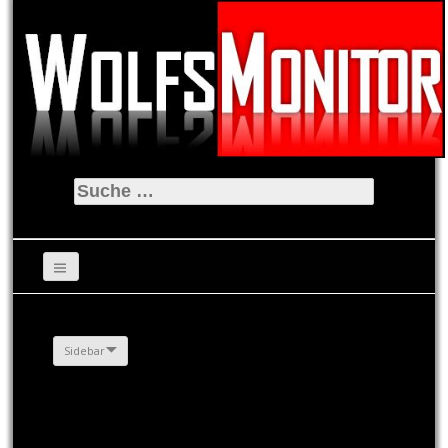
Suche
nach:
Sidebar