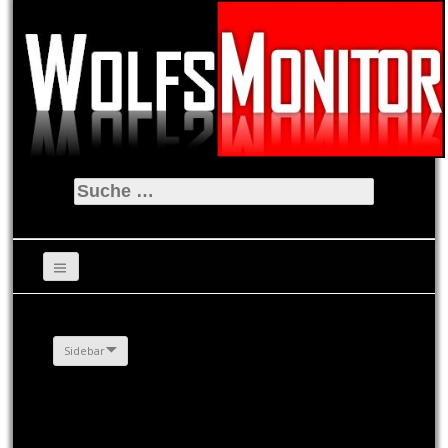
Suche
nach:
Sidebar