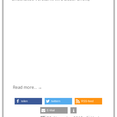
Read more… →
teilen
twittern
RSS-feed
E-Mail