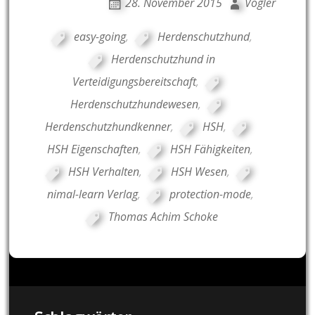
28. November 2015
Vogler
easy-going
,
Herdenschutzhund
,
Herdenschutzhund in
Verteidigungsbereitschaft
,
Herdenschutzhundewesen
,
Herdenschutzhundkenner
,
HSH
,
HSH Eigenschaften
,
HSH Fähigkeiten
,
HSH Verhalten
,
HSH Wesen
,
nimal-learn Verlag
,
protection-mode
,
Thomas Achim Schoke