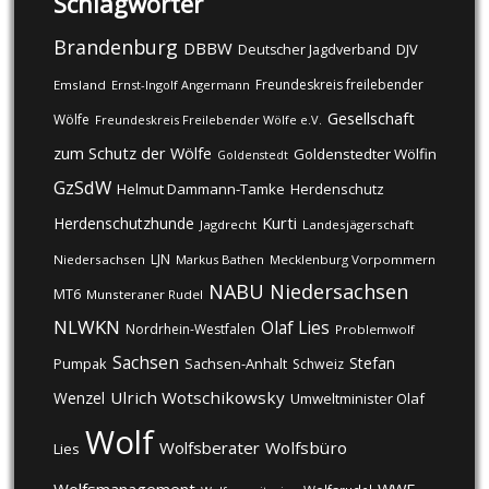
Schlagwörter
Brandenburg
DBBW
DJV
Deutscher Jagdverband
Freundeskreis freilebender
Emsland
Ernst-Ingolf Angermann
Gesellschaft
Wölfe
Freundeskreis Freilebender Wölfe e.V.
zum Schutz der Wölfe
Goldenstedter Wölfin
Goldenstedt
GzSdW
Helmut Dammann-Tamke
Herdenschutz
Kurti
Herdenschutzhunde
Jagdrecht
Landesjägerschaft
LJN
Niedersachsen
Markus Bathen
Mecklenburg Vorpommern
NABU
Niedersachsen
MT6
Munsteraner Rudel
NLWKN
Olaf Lies
Nordrhein-Westfalen
Problemwolf
Sachsen
Stefan
Pumpak
Sachsen-Anhalt
Schweiz
Ulrich Wotschikowsky
Wenzel
Umweltminister Olaf
Wolf
Wolfsberater
Wolfsbüro
Lies