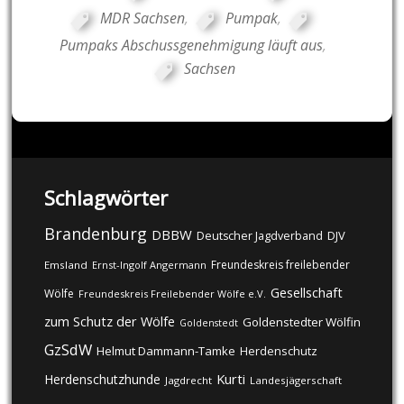
MDR Sachsen
,
Pumpak
,
Pumpaks Abschussgenehmigung läuft aus
,
Sachsen
Schlagwörter
Brandenburg
DBBW
DJV
Deutscher Jagdverband
Freundeskreis freilebender
Emsland
Ernst-Ingolf Angermann
Gesellschaft
Wölfe
Freundeskreis Freilebender Wölfe e.V.
zum Schutz der Wölfe
Goldenstedter Wölfin
Goldenstedt
GzSdW
Helmut Dammann-Tamke
Herdenschutz
Kurti
Herdenschutzhunde
Jagdrecht
Landesjägerschaft