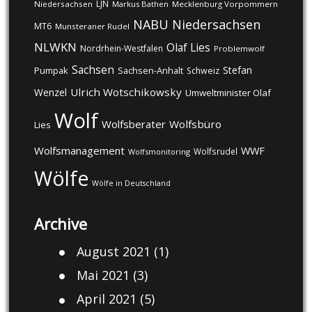
LJN
Niedersachsen
Markus Bathen
Mecklenburg Vorpommern
NABU
Niedersachsen
MT6
Munsteraner Rudel
NLWKN
Olaf Lies
Nordrhein-Westfalen
Problemwolf
Sachsen
Stefan
Pumpak
Sachsen-Anhalt
Schweiz
Ulrich Wotschikowsky
Wenzel
Umweltminister Olaf
Wolf
Wolfsberater
Wolfsbüro
Lies
Wolfsmanagement
WWF
Wolfsrudel
Wolfsmonitoring
Wölfe
Wölfe in Deutschland
Archive
August 2021
(1)
Mai 2021
(3)
April 2021
(5)