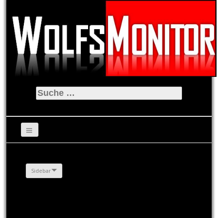
Suche
nach:
Sidebar