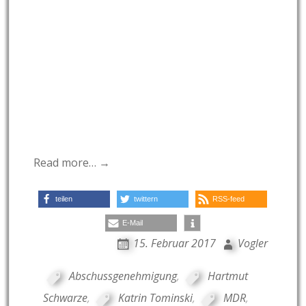
Read more… →
teilen
twittern
RSS-feed
E-Mail
15. Februar 2017
Vogler
Abschussgenehmigung
,
Hartmut
Schwarze
,
Katrin Tominski
,
MDR
,