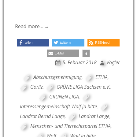
Read more… →
teilen
twittern
RSS-feed
E-Mail
5. Februar 2018
Vogler
Abschussgenehmigung
,
ETHIA
,
Görliz
,
GRÜNE LIGA Sachsen e.V.
,
GRÜNEN LIGA
,
Interessengemeinschaft Wolf ja bitte
,
Landrat Bernd Lange
,
Landrat Lange
,
Menschen- und Tierrechtspartei ETHIA
,
Wolf
,
Wolf ja bitte