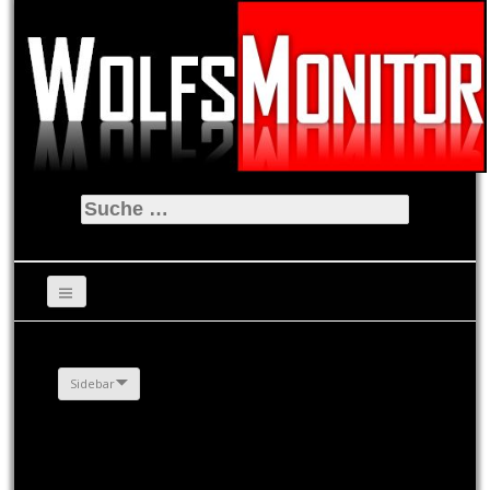
Suche
nach:
Sidebar