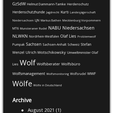
GzSdW
Helmut Dammann-Tamke
Herdenschutz
Kurti
Herdenschutzhunde
Jagdrecht
Landesjägerschaft
LJN
Niedersachsen
Markus Bathen
Mecklenburg Vorpommern
NABU
Niedersachsen
MT6
Munsteraner Rudel
NLWKN
Olaf Lies
Nordrhein-Westfalen
Problemwolf
Sachsen
Stefan
Pumpak
Sachsen-Anhalt
Schweiz
Ulrich Wotschikowsky
Wenzel
Umweltminister Olaf
Wolf
Wolfsberater
Wolfsbüro
Lies
Wolfsmanagement
WWF
Wolfsrudel
Wolfsmonitoring
Wölfe
Wölfe in Deutschland
Archive
August 2021
(1)