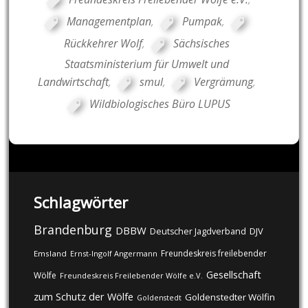
Managementplan
,
Pumpak
,
Rückkehrer Wolf
,
Sächsisches
Staatsministerium für Umwelt und
Landwirtschaft
,
smul
,
Vergrämung
,
Wildbiologisches Büro LUPUS
Schlagwörter
Brandenburg
DBBW
DJV
Deutscher Jagdverband
Freundeskreis freilebender
Emsland
Ernst-Ingolf Angermann
Gesellschaft
Wölfe
Freundeskreis Freilebender Wölfe e.V.
zum Schutz der Wölfe
Goldenstedter Wölfin
Goldenstedt