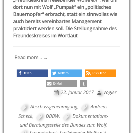
„Freundeskreis freilebender Wölfe e.V“, warum
dort nun mit Wolf „Pumpak“ ein „politisches
Bauernopfer“ erbracht, statt ein sinnvolles wie
auch bereits vereinbartes Management
praktiziert werden soll. Die Stellungnahme des
Freundeskreises
im Wortlaut:
Read more… →
teilen
twittern
RSS-feed
E-Mail
23. Januar 2017
Vogler
Abschussgenehmigung
,
Andreas
Scheck
,
DBBW
,
Dokumentations-
und Beratungsstelle des Bundes zum Wolf
,
Freundeskreis Freilebender Wölfe e.V.
,