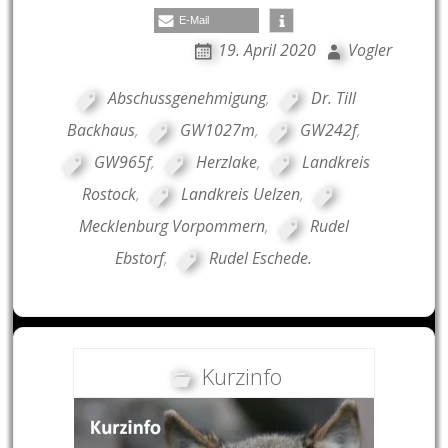
E-Mail
19. April 2020
Vogler
Abschussgenehmigung
,
Dr. Till
Backhaus
,
GW1027m
,
GW242f
,
GW965f
,
Herzlake
,
Landkreis
Rostock
,
Landkreis Uelzen
,
Mecklenburg Vorpommern
,
Rudel
Ebstorf
,
Rudel Eschede.
Kurzinfo