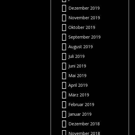
z
n
g
“
e
Dezember 2019
e
h
November 2019
-
e
e
r
m
t
Oktober 2019
”
r
r
September 2019
m
t
August 2019
r
:
n
)
Juli 2019
u
n
e
g
:
r
s
Juni 2019
!
”
Mai 2019
n
f
n
:
r
April 2019
r
r
€
h
März 2019
f
,
t
Februar 2019
e
n
r
z
r
n
s
n
Januar 2019
:
?
r
–
r
Dezember 2018
r
f
e
November 2018