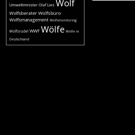
Wolf
Umweltminister Olaf Lies
Wolfsberater
Wolfsbüro
Wolfsmanagement
Wolfsmonitoring
Wölfe
WWF
Wolfsrudel
Wölfe in
Deutschland