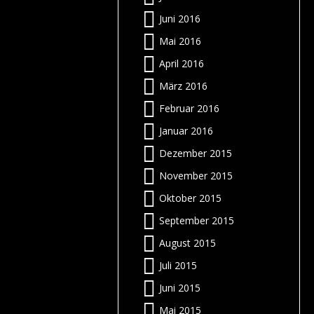
?
n
Juni 2016
n
Mai 2016
e
r
?
April 2016
e
d
März 2016
l
Februar 2016
m
r
Januar 2016
Dezember 2015
s
f
November 2015
d
r
n
s
Oktober 2015
n
r
September 2015
s
d
o
z
:
August 2015
–
Juli 2015
r
Juni 2015
t
e
r
Mai 2015