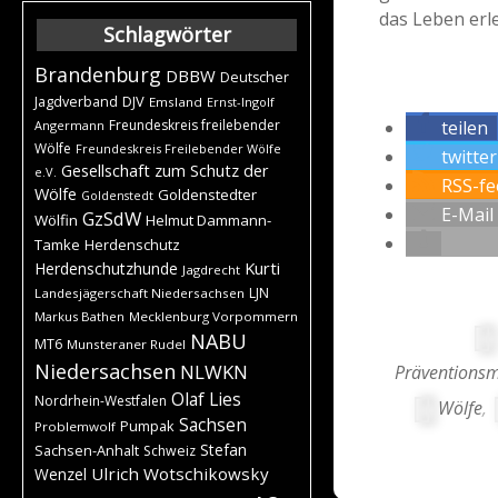
das Leben erle
Schlagwörter
Brandenburg
DBBW
Deutscher
DJV
Jagdverband
Emsland
Ernst-Ingolf
teilen
Freundeskreis freilebender
Angermann
Wölfe
Freundeskreis Freilebender Wölfe
twitte
Gesellschaft zum Schutz der
e.V.
RSS-fe
Wölfe
Goldenstedter
Goldenstedt
E-Mail
GzSdW
Wölfin
Helmut Dammann-
Tamke
Herdenschutz
Kurti
Herdenschutzhunde
Jagdrecht
LJN
Landesjägerschaft Niedersachsen
Markus Bathen
Mecklenburg Vorpommern
NABU
MT6
Munsteraner Rudel
Niedersachsen
NLWKN
Prävention
Olaf Lies
Nordrhein-Westfalen
Wölfe
,
Sachsen
Pumpak
Problemwolf
Stefan
Sachsen-Anhalt
Schweiz
Ulrich Wotschikowsky
Wenzel