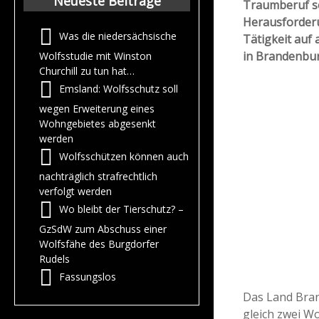
Neueste Beiträge
Traumberuf se
Herausforderu
Was die niedersächsische
Tätigkeit auf a
in Brandenbur
Wolfsstudie mit Winston
Churchill zu tun hat…
Emsland: Wolfsschutz soll
wegen Erweiterung eines
Wohngebietes abgesenkt
werden
Wolfsschützen können auch
nachträglich strafrechtlich
verfolgt werden
Wo bleibt der Tierschutz? –
GzSdW zum Abschuss einer
Wolfsfähe des Burgdorfer
Rudels
Fassungslos
Das Land Bran
gleich zwei Wo