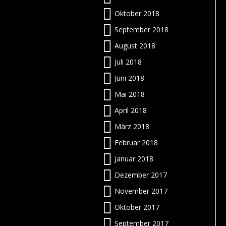
m
:
Oktober 2018
t
!
n
September 2018
r
r
n
r
r
f
August 2018
.
n
6
Juli 2018
t
s
–
m
Juni 2018
:
n
n
i
Mai 2018
r
e
?
April 2018
r
s
n
n
März 2018
s
e
”
e
p
)
Februar 2018
h
n
–
Januar 2018
s
s
)
Dezember 2017
?
!
e
November 2017
-
n
s
e
d
Oktober 2017
)
a
m
n
g
September 2017