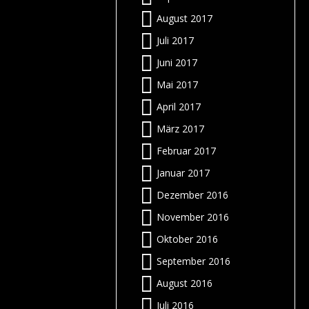
z
N
n
f
g
n
”
n
August 2017
s
t
r
r
l
g
Juli 2017
-
h
Juni 2017
n
s
r
g
:
Mai 2017
t
r
April 2017
…
m
März 2017
Februar 2017
e
s
!
Januar 2017
n
m
n
n
Dezember 2016
i
:
November 2016
n
s
–
Oktober 2016
n
n
n
:
f
September 2016
!
e
f
August 2016
e
f
Juli 2016