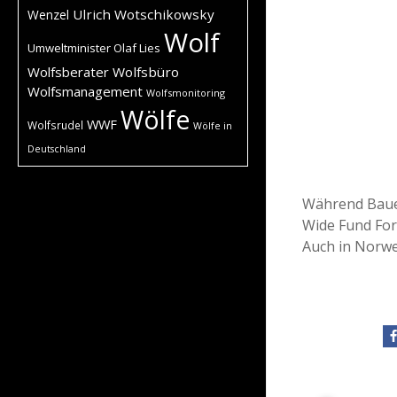
Ulrich Wotschikowsky
Wenzel
Wolf
Umweltminister Olaf Lies
Wolfsberater
Wolfsbüro
Wolfsmanagement
Wolfsmonitoring
Wölfe
WWF
Wolfsrudel
Wölfe in
Deutschland
Während Baue
Wide Fund Fo
Auch in Norwe