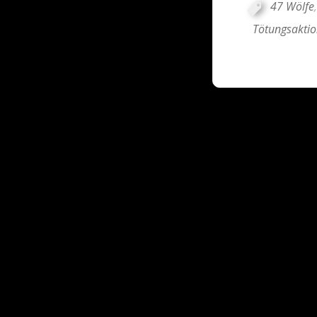
47 Wölfe
Tötungsaktio