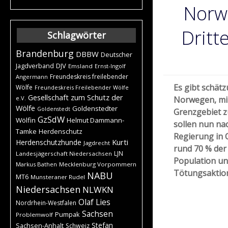
Norwe
Dritt
Schlagwörter
Brandenburg
DBBW
Deutscher
DJV
Jagdverband
Emsland
Ernst-Ingolf
Freundeskreis freilebender
Angermann
Es gibt schät
Wölfe
Freundeskreis Freilebender Wölfe
Gesellschaft zum Schutz der
e.V.
Norwegen, min
Wölfe
Goldenstedter
Goldenstedt
Grenzgebiet z
GzSdW
Wölfin
Helmut Dammann-
sollen nun na
Tamke
Herdenschutz
Regierung in 
Kurti
Herdenschutzhunde
Jagdrecht
rund 70 % der
LJN
Landesjägerschaft Niedersachsen
Population un
Markus Bathen
Mecklenburg Vorpommern
Tötungsaktion
NABU
MT6
Munsteraner Rudel
Niedersachsen
NLWKN
Olaf Lies
Nordrhein-Westfalen
Sachsen
Pumpak
Problemwolf
Stefan
Sachsen-Anhalt
Schweiz