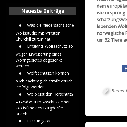
Beiträge aus de
dem europäisc
Jahr 2015
Neueste Beiträge
wie ursprüngl
schätzungswe
Was die niedersächsische
lebenden Wölf
norwegische R
Wolfsstudie mit Winston
Churchill zu tun hat…
um 32 Tiere a
Emsland: Wolfsschutz soll
wegen Erweiterung eines
Wohngebietes abgesenkt
werden
Wolfsschützen können
auch nachträglich strafrechtlich
verfolgt werden
Berner 
Wo bleibt der Tierschutz?
– GzSdW zum Abschuss einer
Wolfsfähe des Burgdorfer
Rudels
Fassungslos