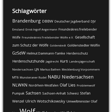
Schlagwörter
Brandenburg
DBBW
DJV
Deutscher Jagdverband
Freundeskreis freilebender
Emsland
Ernst-Ingolf Angermann
Gesellschaft
Wölfe
Freundeskreis Freilebender Wölfe e.V.
zum Schutz der Wölfe
Goldenstedter Wölfin
Goldenstedt
GzSdW
Helmut Dammann-Tamke
Herdenschutz
Kurti
Herdenschutzhunde
Jagdrecht
Landesjägerschaft
LJN
Niedersachsen
Markus Bathen
Mecklenburg Vorpommern
NABU
Niedersachsen
MT6
Munsteraner Rudel
NLWKN
Olaf Lies
Nordrhein-Westfalen
Problemwolf
Sachsen
Stefan
Pumpak
Sachsen-Anhalt
Schweiz
Ulrich Wotschikowsky
Wenzel
Umweltminister Olaf
Wolf