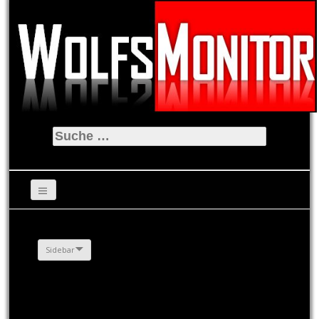
Suche
nach:
Sidebar