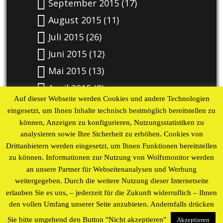
September 2015
(17)
August 2015
(11)
Juli 2015
(26)
Juni 2015
(12)
Mai 2015
(13)
April 2015
(9)
Auf dieser Webseite werden Cookies und andere Technologien
eingesetzt, um Ihnen Inhalte technisch bestmöglich bereitstellen zu
Kalender
können, Anzeigen zu konfigurieren, Nutzungsstatistiken zu
analysieren sowie Ihre Sicherheit zu erhöhen. Cookies von
August 2026
Drittanbietern werden eingesetzt, um Ihnen Funktionen bereitstellen
zu können. Informationen zur Nutzung von Wolfsmonitor werden
M
D
M
D
F
S
S
an unsere Partner für Webseitenanalysen und Werbung
1
2
weitergegeben. Durch die weitere Nutzung dieser Internetseite
3
4
5
6
7
8
9
erlauben Sie es uns, – jederzeit für die Zukunft widerruflich – Ihnen
10
11
12
13
14
15
16
den vollen Umfang unserer Seite anzubieten. Andernfalls drücken
17
18
19
20
21
22
23
Sie bitte umgehend den Button "Nicht akzeptieren"
Akzeptieren