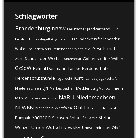
Schlagwörter
Brandenburg
DBBW
DJV
Deutscher Jagdverband
Freundeskreis freilebender
Emsland
Ernst-Ingolf Angermann
Gesellschaft
Wölfe
Freundeskreis Freilebender Wölfe e.V.
zum Schutz der Wölfe
Goldenstedter Wölfin
Goldenstedt
GzSdW
Helmut Dammann-Tamke
Herdenschutz
Kurti
Herdenschutzhunde
Jagdrecht
Landesjägerschaft
LJN
Niedersachsen
Markus Bathen
Mecklenburg Vorpommern
NABU
Niedersachsen
MT6
Munsteraner Rudel
NLWKN
Olaf Lies
Nordrhein-Westfalen
Problemwolf
Sachsen
Stefan
Pumpak
Sachsen-Anhalt
Schweiz
Ulrich Wotschikowsky
Wenzel
Umweltminister Olaf