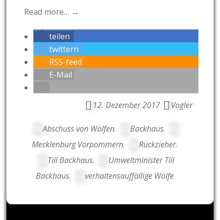
Read more… →
teilen
twittern
RSS-feed
E-Mail
12. Dezember 2017
Vogler
Abschuss von Wölfen
,
Backhaus
,
Mecklenburg Vorpommern
,
Rückzieher
,
Till Backhaus
,
Umweltminister Till
Backhaus
,
verhaltensauffällige Wölfe