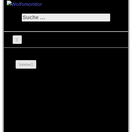
Suche
nach:
Sidebar