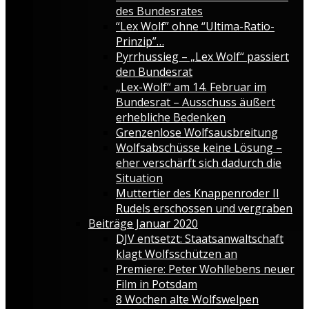
des Bundesrates
“Lex Wolf” ohne “Ultima-Ratio-
Prinzip”…
Pyrrhussieg – „Lex Wolf“ passiert
den Bundesrat
„Lex-Wolf“ am 14. Februar im
Bundesrat – Ausschuss äußert
erhebliche Bedenken
Grenzenlose Wolfsausbreitung
Wolfsabschüsse keine Lösung –
eher verschärft sich dadurch die
Situation
Muttertier des Knappenroder II
Rudels erschossen und vergraben
Beiträge Januar 2020
DJV entsetzt: Staatsanwaltschaft
klagt Wolfsschützen an
Premiere: Peter Wohllebens neuer
Film in Potsdam
8 Wochen alte Wolfswelpen