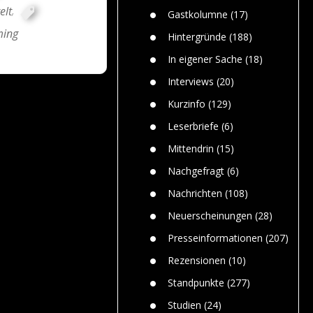
n
Gefährlic
elt
,
Wolf faszi
Gastkolumne
(17)
Wolfs ge
ing
dem Men
Hintergründe
(188)
Jim Bran
In eigener Sache
(18)
Warum W
Mensche
Interviews
(20)
gelegentl
Kurzinfo
(129)
Dr. Frank
Die Jagd,
Leserbriefe
(6)
und die J
Mittendrin
(15)
Nachgefragt
(6)
Nachrichten
(108)
Neuerscheinungen
(28)
Presseinformationen
(207)
Rezensionen
(10)
Standpunkte
(277)
Studien
(24)