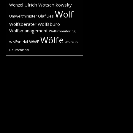
Ulrich Wotschikowsky
Wenzel
Wolf
Umweltminister Olaf Lies
Wolfsberater
Wolfsbüro
Wolfsmanagement
Wolfsmonitoring
Wölfe
WWF
Wolfsrudel
Wölfe in
Deutschland