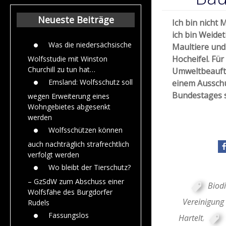
Beiträge aus de
Jahr 2015
Neueste Beiträge
Ich bin nicht 
ich bin Weideti
Was die niedersächsische
Maultiere und 
Hocheifel. Für
Wolfsstudie mit Winston
Churchill zu tun hat…
Umweltbeauftr
Emsland: Wolfsschutz soll
einem Aussch
Bundestages s
wegen Erweiterung eines
Wohngebietes abgesenkt
werden
Wolfsschützen können
auch nachträglich strafrechtlich
verfolgt werden
Wo bleibt der Tierschutz?
– GzSdW zum Abschuss einer
Biodi
Wolfsfähe des Burgdorfer
Vereinigung 
Rudels
Fassungslos
Hartelt
,