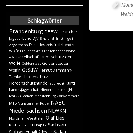
Mont
Weide
Schlagwörter
Brandenburg
DBBW
Deutscher
DJV
Jagdverband
Emsland
Ernst-Ingolf
Freundeskreis freilebender
Angermann
Wölfe
Freundeskreis Freilebender Wölfe
Gesellschaft zum Schutz der
e.V.
Wölfe
Goldenstedter
Goldenstedt
GzSdW
Wölfin
Helmut Dammann-
Tamke
Herdenschutz
Kurti
Herdenschutzhunde
Jagdrecht
LJN
Landesjägerschaft Niedersachsen
Markus Bathen
Mecklenburg Vorpommern
NABU
MT6
Munsteraner Rudel
Niedersachsen
NLWKN
Olaf Lies
Nordrhein-Westfalen
Sachsen
Pumpak
Problemwolf
Stefan
Sachsen-Anhalt
Schweiz