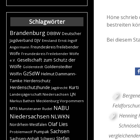
Höne schrieb d
Schlagwörter
bestreiten kön
Brandenburg
DBBW
Deutscher
Bei diesem Sta
DJV
Jagdverband
Emsland
Ernst-Ingolf
Freundeskreis freilebender
Angermann
Wölfe
Freundeskreis Freilebender Wölfe
Gesellschaft zum Schutz der
e.V.
Wölfe
Goldenstedter
Goldenstedt
GzSdW
Wölfin
Helmut Dammann-
Tamke
Herdenschutz
Kurti
Herdenschutzhunde
Jagdrecht
LJN
Landesjägerschaft Niedersachsen
Bergene
Markus Bathen
Mecklenburg Vorpommern
Feldforschu
NABU
MT6
Munsteraner Rudel
Henning 
Niedersachsen
NLWKN
Olaf Lies
Nordrhein-Westfalen
Schnösela
Sachsen
Pumpak
Problemwolf
vergleichende
Stefan
Sachsen-Anhalt
Schweiz