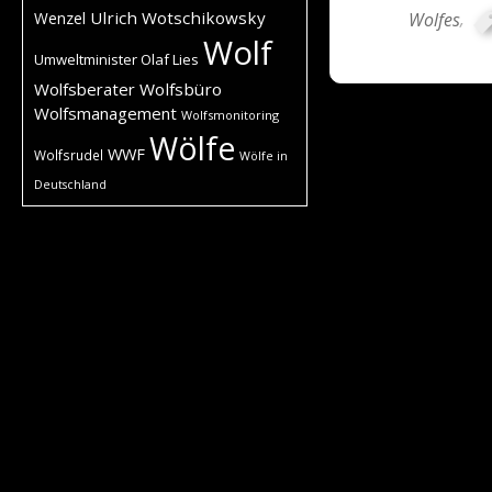
Ulrich Wotschikowsky
Wolfes
,
Wenzel
Wolf
Umweltminister Olaf Lies
Wolfsberater
Wolfsbüro
Wolfsmanagement
Wolfsmonitoring
Wölfe
WWF
Wolfsrudel
Wölfe in
Deutschland