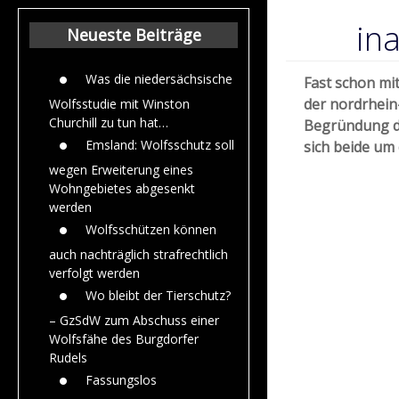
Beiträge aus de
Jahr 2015
in
Neueste Beiträge
Was die niedersächsische
Fast schon mi
der nordrhein
Wolfsstudie mit Winston
Churchill zu tun hat…
Begründung d
Emsland: Wolfsschutz soll
sich beide um
wegen Erweiterung eines
Wohngebietes abgesenkt
werden
Wolfsschützen können
auch nachträglich strafrechtlich
verfolgt werden
Wo bleibt der Tierschutz?
– GzSdW zum Abschuss einer
Wolfsfähe des Burgdorfer
Rudels
Fassungslos