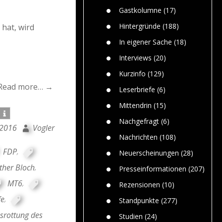
n
Gefährlic
Wolf faszi
Gastkolumne
(17)
Wolfs ge
dem Men
Hintergründe
(188)
 hat, wird
Jim Bran
In eigener Sache
(18)
Warum W
Mensche
Interviews
(20)
gelegentl
Kurzinfo
(129)
Dr. Frank
Read more… →
Die Jagd,
Leserbriefe
(6)
und die J
Mittendrin
(15)
Nachgefragt
(6)
 2016
Vogler
Nachrichten
(108)
FDP
,
Neuerscheinungen
(28)
ther Bloch
,
Presseinformationen
(207)
MT6
,
Rezensionen
(10)
fe
,
Standpunkte
(277)
srottung des
Studien
(24)