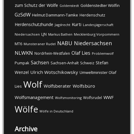
zum Schutz der Wölfe
Goldenstedter Wölfin
Goldenstedt
GzSdW
Helmut Dammann-Tamke
Herdenschutz
Kurti
Herdenschutzhunde
Jagdrecht
Landesjägerschaft
LJN
Niedersachsen
Markus Bathen
Mecklenburg Vorpommern
NABU
Niedersachsen
MT6
Munsteraner Rudel
NLWKN
Olaf Lies
Nordrhein-Westfalen
Problemwolf
Sachsen
Stefan
Pumpak
Sachsen-Anhalt
Schweiz
Ulrich Wotschikowsky
Wenzel
Umweltminister Olaf
Wolf
Wolfsberater
Wolfsbüro
Lies
Wolfsmanagement
WWF
Wolfsrudel
Wolfsmonitoring
Wölfe
Wölfe in Deutschland
Archive