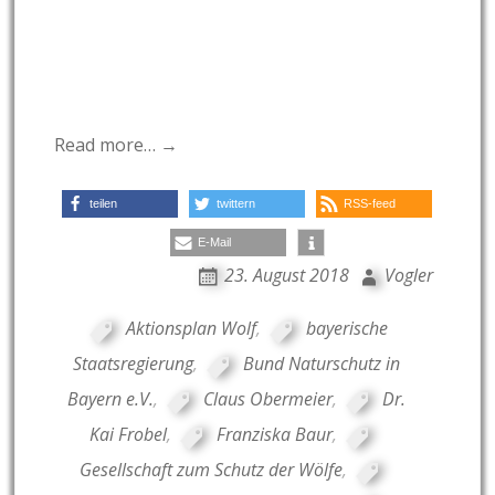
Read more… →
teilen
twittern
RSS-feed
E-Mail
23. August 2018
Vogler
Aktionsplan Wolf
,
bayerische
Staatsregierung
,
Bund Naturschutz in
Bayern e.V.
,
Claus Obermeier
,
Dr.
Kai Frobel
,
Franziska Baur
,
Gesellschaft zum Schutz der Wölfe
,