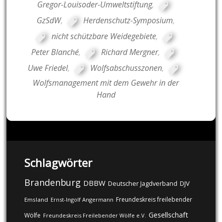
Gregor-Louisoder-Umweltstiftung
,
GzSdW
,
Herdenschutz-Symposium
,
nicht schützbare Weidegebiete
,
Peter Blanché
,
Richard Mergner
,
Uwe Friedel
,
Wolfsabschusszonen
,
Wolfsmanagement mit dem Gewehr in der
Hand
Schlagwörter
Brandenburg
DBBW
DJV
Deutscher Jagdverband
Freundeskreis freilebender
Emsland
Ernst-Ingolf Angermann
Gesellschaft
Wölfe
Freundeskreis Freilebender Wölfe e.V.