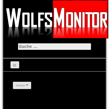
Suche
nach:
Sidebar