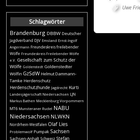
Uwe Fri
Schlagwörter
Brandenburg
DBBW
Deutscher
DJV
Jagdverband
Emsland
Ernst-Ingolf
Freundeskreis freilebender
Angermann
Wölfe
Freundeskreis Freilebender Wölfe
Gesellschaft zum Schutz der
e.V.
Wölfe
Goldenstedter
Goldenstedt
GzSdW
Wölfin
Helmut Dammann-
Tamke
Herdenschutz
Kurti
Herdenschutzhunde
Jagdrecht
LJN
Landesjägerschaft Niedersachsen
Markus Bathen
Mecklenburg Vorpommern
NABU
MT6
Munsteraner Rudel
Niedersachsen
NLWKN
Olaf Lies
Nordrhein-Westfalen
Sachsen
Pumpak
Problemwolf
Stefan
Sachsen-Anhalt
Schweiz