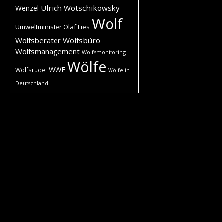
Ulrich Wotschikowsky
Wenzel
Wolf
Umweltminister Olaf Lies
Wolfsberater
Wolfsbüro
Wolfsmanagement
Wolfsmonitoring
Wölfe
WWF
Wolfsrudel
Wölfe in
Deutschland