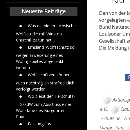
Beiträge aus de
Jahr 2015
Neueste Beiträge
Den von der b
vorgelegten «
Was die niedersächsische
Bund Natursch
Louisoder Umw
Wolfsstudie mit Winston
Churchill zu tun hat…
Gesellschaft 
Emsland: Wolfsschutz soll
Die Meldung i
wegen Erweiterung eines
Wohngebietes abgesenkt
werden
Wolfsschützen können
auch nachträglich strafrechtlich
verfolgt werden
Wo bleibt der Tierschutz?
Aktionsp
– GzSdW zum Abschuss einer
e.V.
,
Clau
Wolfsfähe des Burgdorfer
Rudels
Schutz der Wö
Fassungslos
Symposium
,