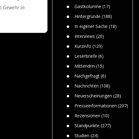
n
Gefährlic
Wolf faszi
Gastkolumne
(17)
 Gewehr in
Wolfs ge
dem Men
Hintergründe
(188)
Jim Bran
In eigener Sache
(18)
Warum W
Mensche
Interviews
(20)
gelegentl
Kurzinfo
(129)
Dr. Frank
Die Jagd,
Leserbriefe
(6)
und die J
Mittendrin
(15)
Nachgefragt
(6)
Nachrichten
(108)
Neuerscheinungen
(28)
Presseinformationen
(207)
Rezensionen
(10)
Standpunkte
(277)
Studien
(24)