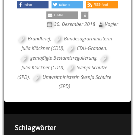
teilen
twittern
RSS-feed
E-Mail
30. Dezember 2018
Vogler
Brandbrief
,
Bundesagrarministerin
Julia Klöckner (CDU)
,
CDU-Granden
,
gemäßigte Bestandsregulierung
,
Julia Klöckner (CDU)
,
Svenja Schulze
(SPD)
,
Umweltministerin Svenja Schulze
(SPD)
Schlagwörter