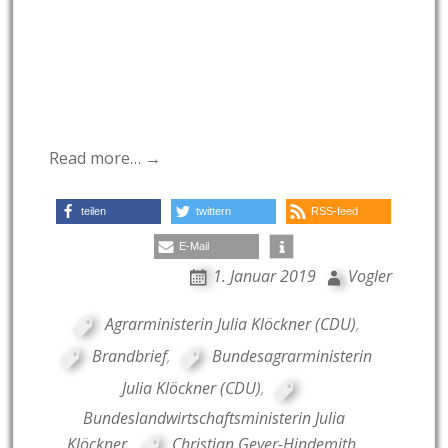
Read more… →
teilen
twittern
RSS-feed
E-Mail
1. Januar 2019
Vogler
Agrarministerin Julia Klöckner (CDU)
,
Brandbrief
,
Bundesagrarministerin
Julia Klöckner (CDU)
,
Bundeslandwirtschaftsministerin Julia
Klöckner
,
Christian Geyer-Hindemith
,