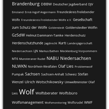
Brandenburg
DBBW
DJV
Deutscher Jagdverband
Freundeskreis freilebender
Emsland
Ernst-Ingolf Angermann
Gesellschaft
Wölfe
Freundeskreis Freilebender Wölfe e.V.
zum Schutz der Wölfe
Goldenstedter Wölfin
Goldenstedt
GzSdW
Helmut Dammann-Tamke
Herdenschutz
Kurti
Herdenschutzhunde
Jagdrecht
Landesjägerschaft
LJN
Niedersachsen
Markus Bathen
Mecklenburg Vorpommern
NABU
Niedersachsen
MT6
Munsteraner Rudel
NLWKN
Olaf Lies
Nordrhein-Westfalen
Problemwolf
Sachsen
Stefan
Pumpak
Sachsen-Anhalt
Schweiz
Ulrich Wotschikowsky
Wenzel
Umweltminister Olaf
Wolf
Wolfsberater
Wolfsbüro
Lies
Wolfsmanagement
WWF
Wolfsrudel
Wolfsmonitoring