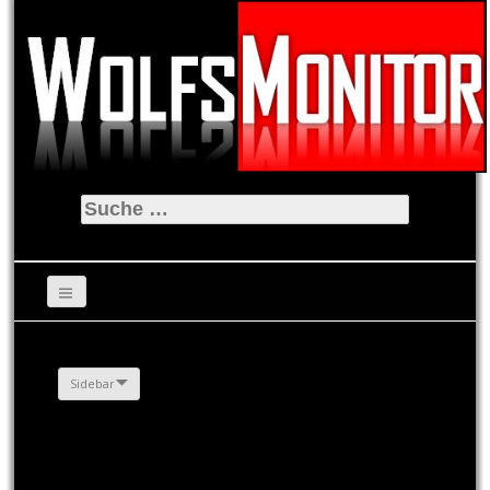
Suche
nach:
Sidebar