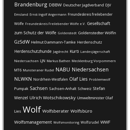
Brandenburg
DBBW
DJV
Deutscher Jagdverband
Freundeskreis freilebender
Emsland
Ernst-Ingolf Angermann
Gesellschaft
Wölfe
Freundeskreis Freilebender Wölfe e.V.
zum Schutz der Wölfe
Goldenstedter Wölfin
Goldenstedt
GzSdW
Helmut Dammann-Tamke
Herdenschutz
Kurti
Herdenschutzhunde
Jagdrecht
Landesjägerschaft
LJN
Niedersachsen
Markus Bathen
Mecklenburg Vorpommern
NABU
Niedersachsen
MT6
Munsteraner Rudel
NLWKN
Olaf Lies
Nordrhein-Westfalen
Problemwolf
Sachsen
Stefan
Pumpak
Sachsen-Anhalt
Schweiz
Ulrich Wotschikowsky
Wenzel
Umweltminister Olaf
Wolf
Wolfsberater
Wolfsbüro
Lies
Wolfsmanagement
WWF
Wolfsrudel
Wolfsmonitoring