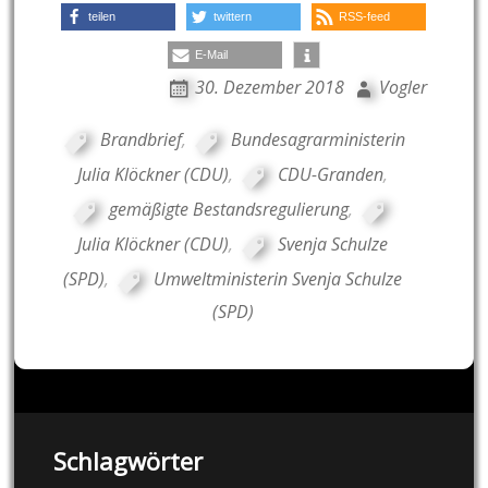
teilen
twittern
RSS-feed
E-Mail
30. Dezember 2018
Vogler
Brandbrief
,
Bundesagrarministerin
Julia Klöckner (CDU)
,
CDU-Granden
,
gemäßigte Bestandsregulierung
,
Julia Klöckner (CDU)
,
Svenja Schulze
(SPD)
,
Umweltministerin Svenja Schulze
(SPD)
Schlagwörter