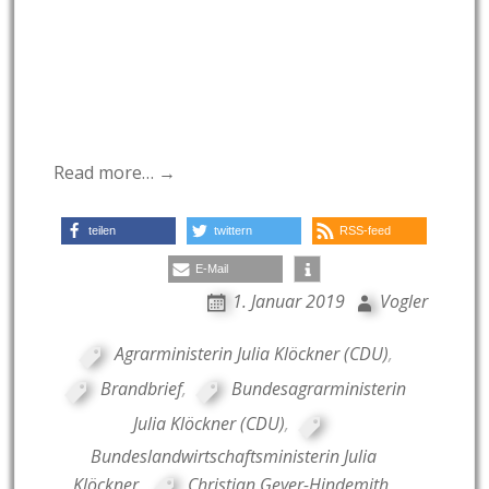
Read more… →
teilen
twittern
RSS-feed
E-Mail
1. Januar 2019
Vogler
Agrarministerin Julia Klöckner (CDU)
,
Brandbrief
,
Bundesagrarministerin
Julia Klöckner (CDU)
,
Bundeslandwirtschaftsministerin Julia
Klöckner
,
Christian Geyer-Hindemith
,