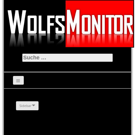
Suche
nach:
Sidebar