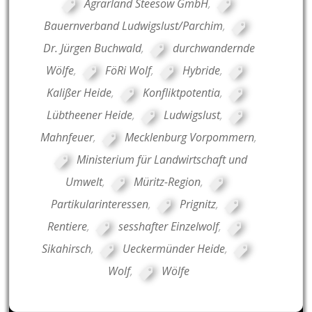
Agrarland Steesow GmbH
,
Bauernverband Ludwigslust/Parchim
,
Dr. Jürgen Buchwald
,
durchwandernde
Wölfe
,
FöRi Wolf
,
Hybride
,
Kalißer Heide
,
Konfliktpotentia
,
Lübtheener Heide
,
Ludwigslust
,
Mahnfeuer
,
Mecklenburg Vorpommern
,
Ministerium für Landwirtschaft und
Umwelt
,
Müritz-Region
,
Partikularinteressen
,
Prignitz
,
Rentiere
,
sesshafter Einzelwolf
,
Sikahirsch
,
Ueckermünder Heide
,
Wolf
,
Wölfe