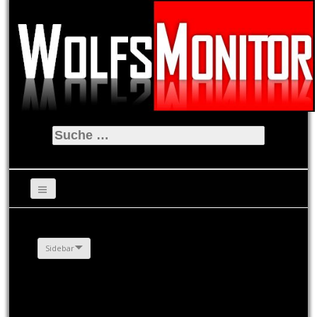
Suche
nach:
Sidebar