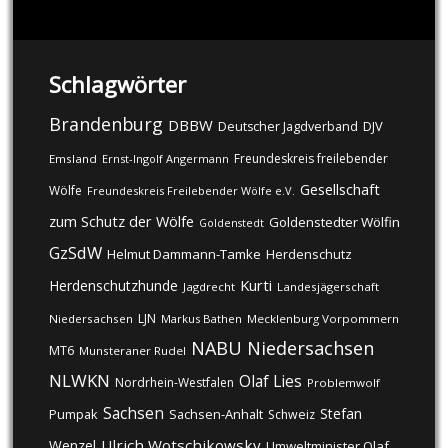
Schlagwörter
Brandenburg
DBBW
DJV
Deutscher Jagdverband
Freundeskreis freilebender
Emsland
Ernst-Ingolf Angermann
Gesellschaft
Wölfe
Freundeskreis Freilebender Wölfe e.V.
zum Schutz der Wölfe
Goldenstedter Wölfin
Goldenstedt
GzSdW
Helmut Dammann-Tamke
Herdenschutz
Kurti
Herdenschutzhunde
Jagdrecht
Landesjägerschaft
LJN
Niedersachsen
Markus Bathen
Mecklenburg Vorpommern
NABU
Niedersachsen
MT6
Munsteraner Rudel
NLWKN
Olaf Lies
Nordrhein-Westfalen
Problemwolf
Sachsen
Stefan
Pumpak
Sachsen-Anhalt
Schweiz
Ulrich Wotschikowsky
Wenzel
Umweltminister Olaf