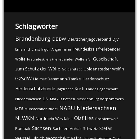
Schlagwörter
Brandenburg
DBBW
DJV
Deutscher Jagdverband
Freundeskreis freilebender
Emsland
Ernst-Ingolf Angermann
Gesellschaft
Wölfe
Freundeskreis Freilebender Wölfe e.V.
zum Schutz der Wölfe
Goldenstedter Wölfin
Goldenstedt
GzSdW
Helmut Dammann-Tamke
Herdenschutz
Kurti
Herdenschutzhunde
Jagdrecht
Landesjägerschaft
LJN
Niedersachsen
Markus Bathen
Mecklenburg Vorpommern
NABU
Niedersachsen
MT6
Munsteraner Rudel
NLWKN
Olaf Lies
Nordrhein-Westfalen
Problemwolf
Sachsen
Stefan
Pumpak
Sachsen-Anhalt
Schweiz
Ulrich Wotschikowsky
Wenzel
Umweltminister Olaf