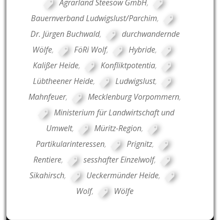
Agrarland Steesow GmbH
,
Bauernverband Ludwigslust/Parchim
,
Dr. Jürgen Buchwald
,
durchwandernde
Wölfe
,
FöRi Wolf
,
Hybride
,
Kalißer Heide
,
Konfliktpotentia
,
Lübtheener Heide
,
Ludwigslust
,
Mahnfeuer
,
Mecklenburg Vorpommern
,
Ministerium für Landwirtschaft und
Umwelt
,
Müritz-Region
,
Partikularinteressen
,
Prignitz
,
Rentiere
,
sesshafter Einzelwolf
,
Sikahirsch
,
Ueckermünder Heide
,
Wolf
,
Wölfe