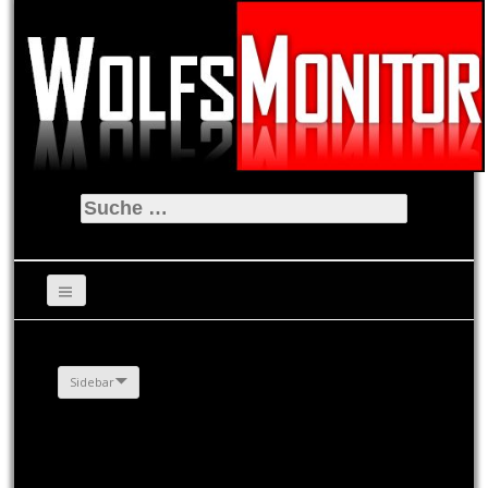
Suche
nach:
Sidebar