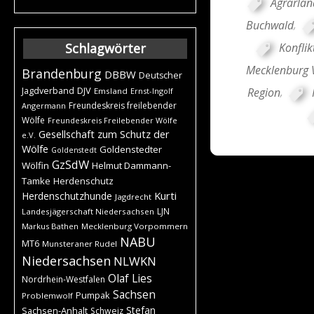
Agrarla
Buchwald
,
Konflik
Schlagwörter
Mecklenburg
Brandenburg
DBBW
Deutscher
DJV
Region
,
Jagdverband
Emsland
Ernst-Ingolf
Freundeskreis freilebender
Angermann
Wölfe
Freundeskreis Freilebender Wölfe
Gesellschaft zum Schutz der
e.V.
Wölfe
Goldenstedter
Goldenstedt
GzSdW
Wölfin
Helmut Dammann-
Tamke
Herdenschutz
Kurti
Herdenschutzhunde
Jagdrecht
LJN
Landesjägerschaft Niedersachsen
Markus Bathen
Mecklenburg Vorpommern
NABU
MT6
Munsteraner Rudel
Niedersachsen
NLWKN
Olaf Lies
Nordrhein-Westfalen
Sachsen
Pumpak
Problemwolf
Stefan
Sachsen-Anhalt
Schweiz