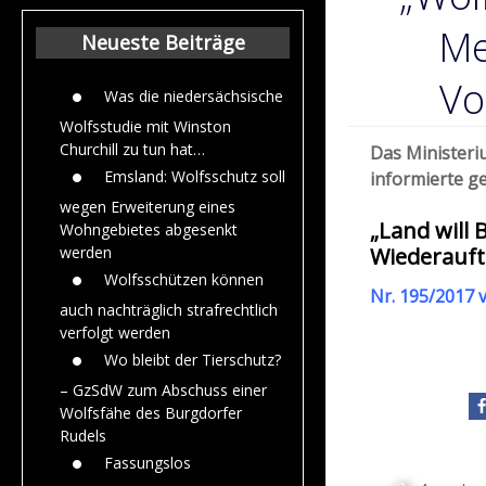
Beiträge aus de
Jahr 2015
Me
Neueste Beiträge
V
Was die niedersächsische
Wolfsstudie mit Winston
Churchill zu tun hat…
Das Minister
Emsland: Wolfsschutz soll
informierte ge
wegen Erweiterung eines
„Land will
Wohngebietes abgesenkt
Wiederauft
werden
Wolfsschützen können
Nr. 195/2017 
auch nachträglich strafrechtlich
verfolgt werden
Wo bleibt der Tierschutz?
– GzSdW zum Abschuss einer
Wolfsfähe des Burgdorfer
Rudels
Fassungslos