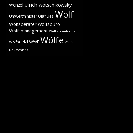
Ulrich Wotschikowsky
Wenzel
Wolf
Umweltminister Olaf Lies
Wolfsberater
Wolfsbüro
Wolfsmanagement
Wolfsmonitoring
Wölfe
WWF
Wolfsrudel
Wölfe in
Deutschland