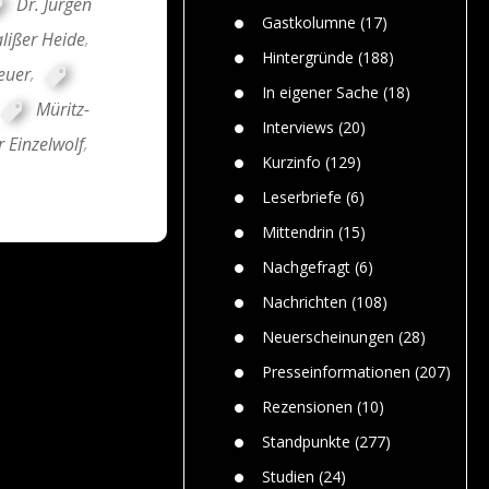
Dr. Jürgen
n
Gefährlic
Wolf faszi
Gastkolumne
(17)
Wolfs ge
lißer Heide
,
dem Men
Hintergründe
(188)
euer
,
Jim Bran
In eigener Sache
(18)
Warum W
Müritz-
Mensche
Interviews
(20)
r Einzelwolf
,
gelegentl
Kurzinfo
(129)
Dr. Frank
Die Jagd,
Leserbriefe
(6)
und die J
Mittendrin
(15)
Nachgefragt
(6)
Nachrichten
(108)
Neuerscheinungen
(28)
Presseinformationen
(207)
Rezensionen
(10)
Standpunkte
(277)
Studien
(24)