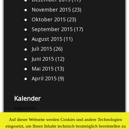
November 2015
(23)
Oktober 2015
(23)
September 2015
(17)
August 2015
(11)
Juli 2015
(26)
Juni 2015
(12)
Mai 2015
(13)
April 2015
(9)
Kalender
August 2026
Auf dieser Webseite werden Cookies und andere Technologien
M
D
M
D
F
S
S
eingesetzt, um Ihnen Inhalte technisch bestmöglich bereitstellen zu
1
2