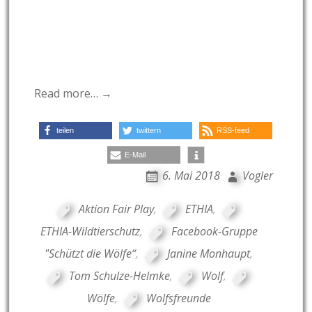
Read more… →
teilen
twittern
RSS-feed
E-Mail
6. Mai 2018
Vogler
Aktion Fair Play
,
ETHIA
,
ETHIA-Wildtierschutz
,
Facebook-Gruppe
"Schützt die Wölfe“
,
Janine Monhaupt
,
Tom Schulze-Helmke
,
Wolf
,
Wölfe
,
Wolfsfreunde