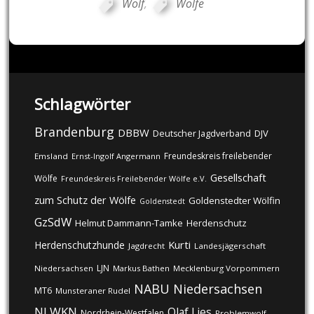
Wolf
,
Wölfe
Schlagwörter
Brandenburg
DBBW
DJV
Deutscher Jagdverband
Freundeskreis freilebender
Emsland
Ernst-Ingolf Angermann
Gesellschaft
Wölfe
Freundeskreis Freilebender Wölfe e.V.
zum Schutz der Wölfe
Goldenstedter Wölfin
Goldenstedt
GzSdW
Helmut Dammann-Tamke
Herdenschutz
Kurti
Herdenschutzhunde
Jagdrecht
Landesjägerschaft
LJN
Niedersachsen
Markus Bathen
Mecklenburg Vorpommern
NABU
Niedersachsen
MT6
Munsteraner Rudel
NLWKN
Olaf Lies
Nordrhein-Westfalen
Problemwolf