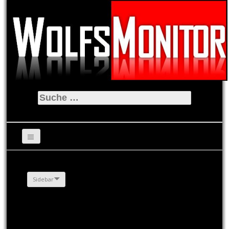
Suche
nach:
Sidebar