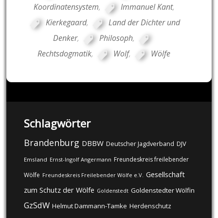
Koordinatensystem
,
Immanuel Kant
,
Kierkegaard
,
Land der Dichter und
Denker
,
Philosoph
,
Rechtsdogmatik
,
Wolf
,
Wölfe
Schlagwörter
Brandenburg
DBBW
DJV
Deutscher Jagdverband
Freundeskreis freilebender
Emsland
Ernst-Ingolf Angermann
Gesellschaft
Wölfe
Freundeskreis Freilebender Wölfe e.V.
zum Schutz der Wölfe
Goldenstedter Wölfin
Goldenstedt
GzSdW
Helmut Dammann-Tamke
Herdenschutz