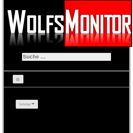
Suche
nach:
Sidebar