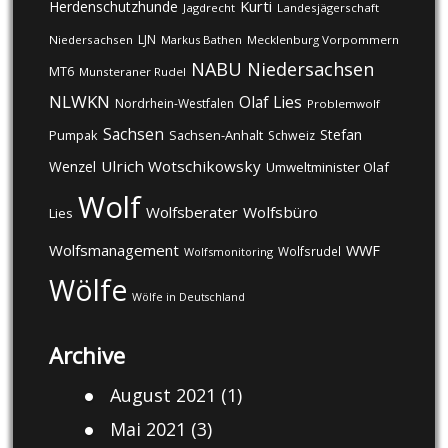
Kurti
Herdenschutzhunde
Jagdrecht
Landesjägerschaft
LJN
Niedersachsen
Markus Bathen
Mecklenburg Vorpommern
NABU
Niedersachsen
MT6
Munsteraner Rudel
NLWKN
Olaf Lies
Nordrhein-Westfalen
Problemwolf
Sachsen
Stefan
Pumpak
Sachsen-Anhalt
Schweiz
Ulrich Wotschikowsky
Wenzel
Umweltminister Olaf
Wolf
Wolfsberater
Wolfsbüro
Lies
Wolfsmanagement
WWF
Wolfsrudel
Wolfsmonitoring
Wölfe
Wölfe in Deutschland
Archive
August 2021
(1)
Mai 2021
(3)