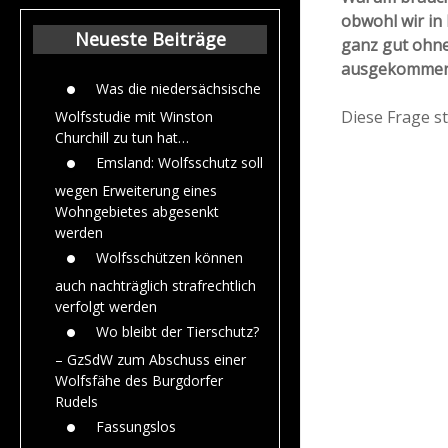
Beiträge aus de
obwohl wir in
Jahr 2015
Neueste Beiträge
ganz gut ohne
ausgekommen
Was die niedersächsische
Diese Frage s
Wolfsstudie mit Winston
Churchill zu tun hat…
Emsland: Wolfsschutz soll
wegen Erweiterung eines
Wohngebietes abgesenkt
werden
Wolfsschützen können
auch nachträglich strafrechtlich
verfolgt werden
Wo bleibt der Tierschutz?
– GzSdW zum Abschuss einer
Wolfsfähe des Burgdorfer
Rudels
Fassungslos