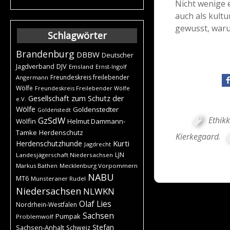
Nicht wenige 
auch als kult
gewusst, warum
Schlagwörter
Brandenburg
DBBW
Deutscher
DJV
Jagdverband
Emsland
Ernst-Ingolf
Freundeskreis freilebender
Angermann
Wölfe
Freundeskreis Freilebender Wölfe
Gesellschaft zum Schutz der
e.V.
Wölfe
Goldenstedter
Goldenstedt
Ethik
GzSdW
Wölfin
Helmut Dammann-
Tamke
Herdenschutz
Kierkegaard
,
Kurti
Herdenschutzhunde
Jagdrecht
LJN
Landesjägerschaft Niedersachsen
Markus Bathen
Mecklenburg Vorpommern
NABU
MT6
Munsteraner Rudel
Niedersachsen
NLWKN
Olaf Lies
Nordrhein-Westfalen
Sachsen
Pumpak
Problemwolf
Stefan
Sachsen-Anhalt
Schweiz