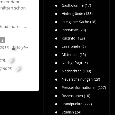
Denker dann
n
Gefährlic
Wolf faszi
Gastkolumne
(17)
 hätten schon
Wolfs ge
dem Men
Hintergründe
(188)
Jim Bran
In eigener Sache
(18)
Warum W
Read more… →
Mensche
Interviews
(20)
gelegentl
Kurzinfo
(129)
Dr. Frank
Die Jagd,
Leserbriefe
(6)
 2016
Vogler
und die J
Mittendrin
(15)
ant
,
Nachgefragt
(6)
gmatik
,
Nachrichten
(108)
Neuerscheinungen
(28)
Presseinformationen
(207)
Rezensionen
(10)
Standpunkte
(277)
Studien
(24)