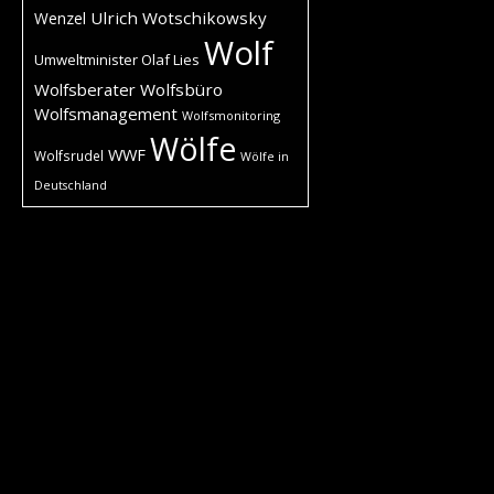
Ulrich Wotschikowsky
Wenzel
Wolf
Umweltminister Olaf Lies
Wolfsberater
Wolfsbüro
Wolfsmanagement
Wolfsmonitoring
Wölfe
WWF
Wolfsrudel
Wölfe in
Deutschland