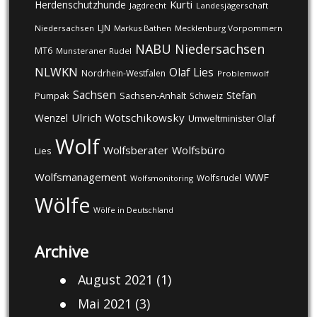
Kurti
Herdenschutzhunde
Jagdrecht
Landesjägerschaft
LJN
Niedersachsen
Markus Bathen
Mecklenburg Vorpommern
NABU
Niedersachsen
MT6
Munsteraner Rudel
NLWKN
Olaf Lies
Nordrhein-Westfalen
Problemwolf
Sachsen
Stefan
Pumpak
Sachsen-Anhalt
Schweiz
Ulrich Wotschikowsky
Wenzel
Umweltminister Olaf
Wolf
Wolfsberater
Wolfsbüro
Lies
Wolfsmanagement
WWF
Wolfsrudel
Wolfsmonitoring
Wölfe
Wölfe in Deutschland
Archive
August 2021
(1)
Mai 2021
(3)