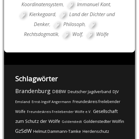
Koordinatensystem
,
Immanuel Kant
,
Kierkegaard
,
Land der Dichter und
Denker
,
Philosoph
,
Rechtsdogmatik
,
Wolf
,
Wölfe
Schlagwörter
Brandenburg
DBBW
DJV
Deutscher Jagdverband
Freundeskreis freilebender
Emsland
Ernst-Ingolf Angermann
Gesellschaft
Wölfe
Freundeskreis Freilebender Wölfe e.V.
zum Schutz der Wölfe
Goldenstedter Wölfin
Goldenstedt
GzSdW
Helmut Dammann-Tamke
Herdenschutz