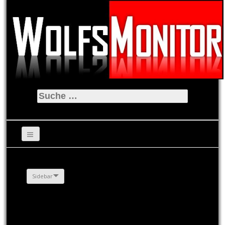
Suche
nach:
Sidebar