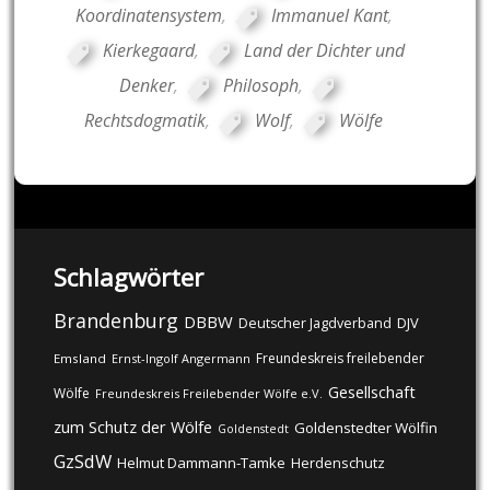
Koordinatensystem
,
Immanuel Kant
,
Kierkegaard
,
Land der Dichter und
Denker
,
Philosoph
,
Rechtsdogmatik
,
Wolf
,
Wölfe
Schlagwörter
Brandenburg
DBBW
DJV
Deutscher Jagdverband
Freundeskreis freilebender
Emsland
Ernst-Ingolf Angermann
Gesellschaft
Wölfe
Freundeskreis Freilebender Wölfe e.V.
zum Schutz der Wölfe
Goldenstedter Wölfin
Goldenstedt
GzSdW
Helmut Dammann-Tamke
Herdenschutz