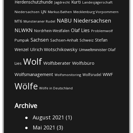
Kurti
Herdenschutzhunde
Jagdrecht
Landesjägerschaft
LJN
Niedersachsen
Markus Bathen
Mecklenburg Vorpommern
NABU
Niedersachsen
MT6
Munsteraner Rudel
NLWKN
Olaf Lies
Nordrhein-Westfalen
Problemwolf
Sachsen
Stefan
Pumpak
Sachsen-Anhalt
Schweiz
Ulrich Wotschikowsky
Wenzel
Umweltminister Olaf
Wolf
Wolfsberater
Wolfsbüro
Lies
Wolfsmanagement
WWF
Wolfsrudel
Wolfsmonitoring
Wölfe
Wölfe in Deutschland
Archive
August 2021
(1)
Mai 2021
(3)