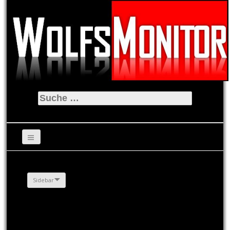
Suche
nach:
Sidebar