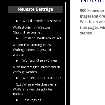
Beiträge aus de
Jahr 2015
Neueste Beiträge
900 Kilometer
insgesamt dre
Was die niedersächsische
Westfalen wis
nun sogar, wi
Wolfsstudie mit Winston
Churchill zu tun hat…
stehen.
Emsland: Wolfsschutz soll
wegen Erweiterung eines
Wohngebietes abgesenkt
werden
Wolfsschützen können
auch nachträglich strafrechtlich
verfolgt werden
Wo bleibt der Tierschutz?
– GzSdW zum Abschuss einer
Wolfsfähe des Burgdorfer
Rudels
Fassungslos