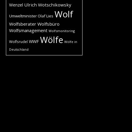
Ulrich Wotschikowsky
Wenzel
Wolf
Umweltminister Olaf Lies
Wolfsberater
Wolfsbüro
Wolfsmanagement
Wolfsmonitoring
Wölfe
WWF
Wolfsrudel
Wölfe in
Deutschland