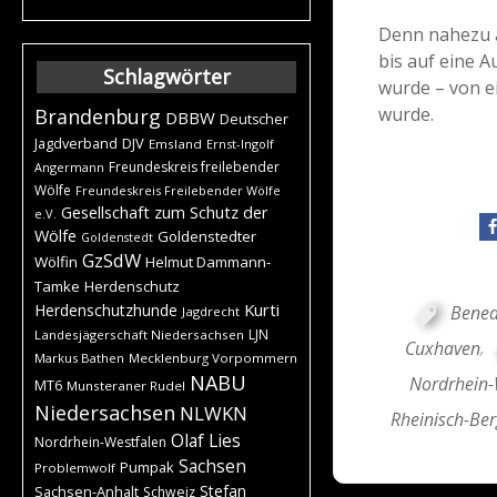
Denn nahezu a
bis auf eine A
Schlagwörter
wurde – von e
wurde.
Brandenburg
DBBW
Deutscher
DJV
Jagdverband
Emsland
Ernst-Ingolf
Freundeskreis freilebender
Angermann
Wölfe
Freundeskreis Freilebender Wölfe
Gesellschaft zum Schutz der
e.V.
Wölfe
Goldenstedter
Goldenstedt
GzSdW
Wölfin
Helmut Dammann-
Tamke
Herdenschutz
Kurti
Herdenschutzhunde
Bened
Jagdrecht
LJN
Landesjägerschaft Niedersachsen
Cuxhaven
,
Markus Bathen
Mecklenburg Vorpommern
NABU
Nordrhein-
MT6
Munsteraner Rudel
Niedersachsen
NLWKN
Rheinisch-Ber
Olaf Lies
Nordrhein-Westfalen
Sachsen
Pumpak
Problemwolf
Stefan
Sachsen-Anhalt
Schweiz