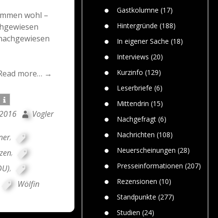
n
Gefährlic
Wolf faszi
Gastkolumne
(17)
tammen wohl –
Wolfs ge
dem Men
Hintergründe
(188)
achgewiesen
Jim Bran
 nachgewiesen
In eigener Sache
(18)
Warum W
Mensche
Interviews
(20)
gelegentl
Kurzinfo
(129)
Read more… →
Dr. Frank
Die Jagd,
Leserbriefe
(6)
und die J
Mittendrin
(15)
i 2016
Vogler
Nachgefragt
(6)
Nachrichten
(108)
ner
,
Neuerscheinungen
(28)
lzen
,
Presseinformationen
(207)
DU)
,
Rezensionen
(10)
Wölfin
Standpunkte
(277)
Studien
(24)