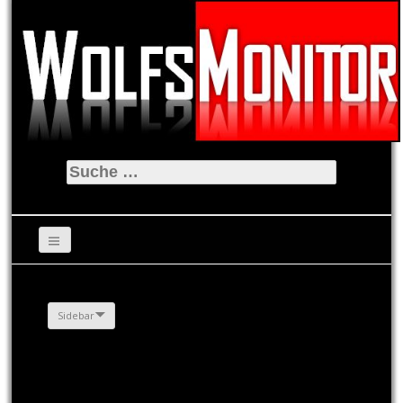
Suche
nach:
Sidebar