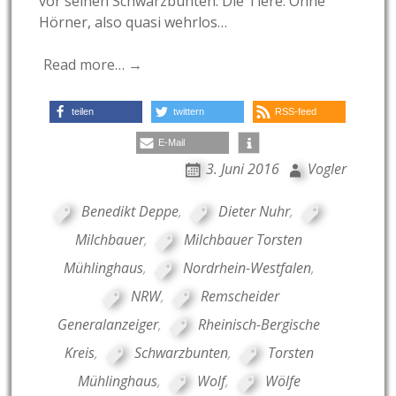
vor seinen Schwarzbunten. Die Tiere: Ohne
Hörner, also quasi wehrlos…
Read more… →
teilen
twittern
RSS-feed
E-Mail
3. Juni 2016
Vogler
Benedikt Deppe
,
Dieter Nuhr
,
Milchbauer
,
Milchbauer Torsten
Mühlinghaus
,
Nordrhein-Westfalen
,
NRW
,
Remscheider
Generalanzeiger
,
Rheinisch-Bergische
Kreis
,
Schwarzbunten
,
Torsten
Mühlinghaus
,
Wolf
,
Wölfe