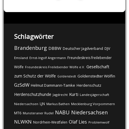
Schlagwörter
Brandenburg
DBBW
DJV
Deutscher Jagdverband
Freundeskreis freilebender
Emsland
Ernst-Ingolf Angermann
Gesellschaft
Wölfe
Freundeskreis Freilebender Wölfe e.V.
zum Schutz der Wölfe
Goldenstedter Wölfin
Goldenstedt
GzSdW
Helmut Dammann-Tamke
Herdenschutz
Kurti
Herdenschutzhunde
Jagdrecht
Landesjägerschaft
LJN
Niedersachsen
Markus Bathen
Mecklenburg Vorpommern
NABU
Niedersachsen
MT6
Munsteraner Rudel
NLWKN
Olaf Lies
Nordrhein-Westfalen
Problemwolf