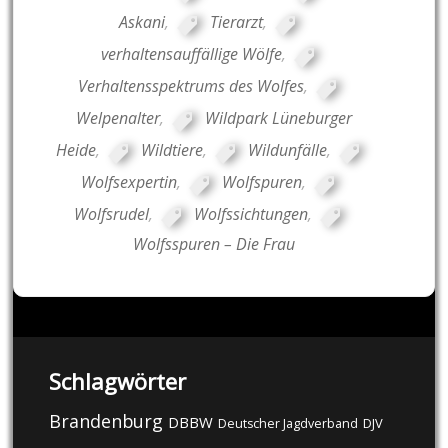
Askani
,
Tierarzt
,
verhaltensauffällige Wölfe
,
Verhaltensspektrums des Wolfes
,
Welpenalter
,
Wildpark Lüneburger
Heide
,
Wildtiere
,
Wildunfälle
,
Wolfsexpertin
,
Wolfspuren
,
Wolfsrudel
,
Wolfssichtungen
,
Wolfsspuren – Die Frau
Schlagwörter
Brandenburg
DBBW
DJV
Deutscher Jagdverband