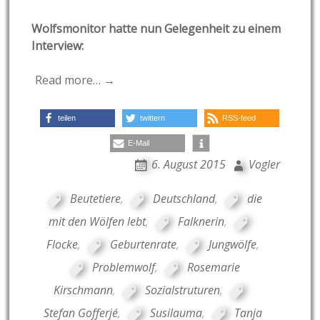
Wolfsmonitor hatte nun Gelegenheit zu einem
Interview:
Read more… →
teilen
twittern
RSS-feed
E-Mail
6. August 2015
Vogler
Beutetiere
,
Deutschland
,
die
mit den Wölfen lebt
,
Falknerin
,
Flocke
,
Geburtenrate
,
Jungwölfe
,
Problemwolf
,
Rosemarie
Kirschmann
,
Sozialstruturen
,
Stefan Gofferjé
,
Susilauma
,
Tanja