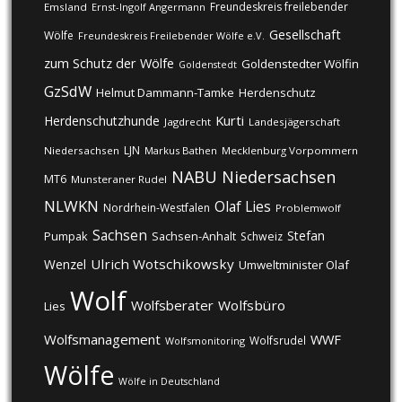
Freundeskreis freilebender
Emsland
Ernst-Ingolf Angermann
Gesellschaft
Wölfe
Freundeskreis Freilebender Wölfe e.V.
zum Schutz der Wölfe
Goldenstedter Wölfin
Goldenstedt
GzSdW
Helmut Dammann-Tamke
Herdenschutz
Kurti
Herdenschutzhunde
Jagdrecht
Landesjägerschaft
LJN
Niedersachsen
Markus Bathen
Mecklenburg Vorpommern
NABU
Niedersachsen
MT6
Munsteraner Rudel
NLWKN
Olaf Lies
Nordrhein-Westfalen
Problemwolf
Sachsen
Stefan
Pumpak
Sachsen-Anhalt
Schweiz
Ulrich Wotschikowsky
Wenzel
Umweltminister Olaf
Wolf
Wolfsberater
Wolfsbüro
Lies
Wolfsmanagement
WWF
Wolfsrudel
Wolfsmonitoring
Wölfe
Wölfe in Deutschland