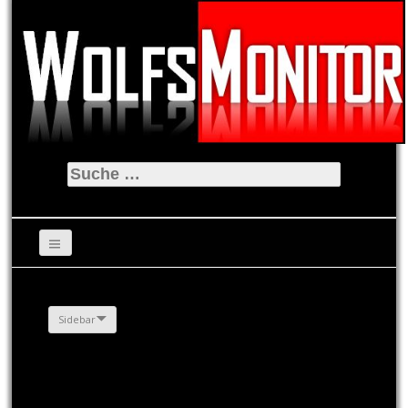
Suche
nach:
Sidebar