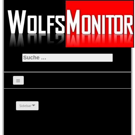
Suche
nach:
Sidebar