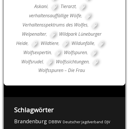
Askani
,
Tierarzt
,
verhaltensauffällige Wölfe
,
Verhaltensspektrums des Wolfes
,
Welpenalter
,
Wildpark Lüneburger
Heide
,
Wildtiere
,
Wildunfälle
,
Wolfsexpertin
,
Wolfspuren
,
Wolfsrudel
,
Wolfssichtungen
,
Wolfsspuren – Die Frau
Schlagwörter
Brandenburg
DBBW
DJV
Deutscher Jagdverband