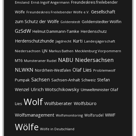
Freundeskreis freilebender
Emsland
Ernst-Ingolf Angermann
Gesellschaft
Wölfe
Freundeskreis Freilebender Wölfe e.V.
zum Schutz der Wölfe
Goldenstedter Wölfin
Goldenstedt
GzSdW
Helmut Dammann-Tamke
Herdenschutz
Kurti
Herdenschutzhunde
Jagdrecht
Landesjägerschaft
LJN
Niedersachsen
Markus Bathen
Mecklenburg Vorpommern
NABU
Niedersachsen
MT6
Munsteraner Rudel
NLWKN
Olaf Lies
Nordrhein-Westfalen
Problemwolf
Sachsen
Stefan
Pumpak
Sachsen-Anhalt
Schweiz
Ulrich Wotschikowsky
Wenzel
Umweltminister Olaf
Wolf
Wolfsberater
Wolfsbüro
Lies
Wolfsmanagement
WWF
Wolfsrudel
Wolfsmonitoring
Wölfe
Wölfe in Deutschland