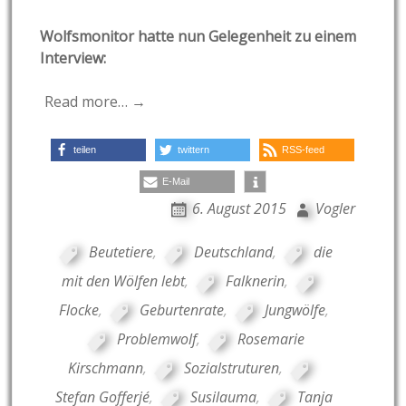
Wolfsmonitor hatte nun Gelegenheit zu einem
Interview:
Read more… →
teilen
twittern
RSS-feed
E-Mail
6. August 2015
Vogler
Beutetiere
,
Deutschland
,
die
mit den Wölfen lebt
,
Falknerin
,
Flocke
,
Geburtenrate
,
Jungwölfe
,
Problemwolf
,
Rosemarie
Kirschmann
,
Sozialstruturen
,
Stefan Gofferjé
,
Susilauma
,
Tanja