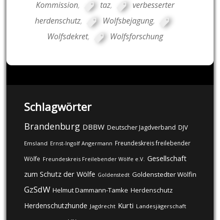
Kommission
,
taz
,
verbesserter
herdenschutz
,
Wolfsbejagung
,
Wolfsdekret
,
Wolfsforschung
Schlagwörter
Brandenburg
DBBW
DJV
Deutscher Jagdverband
Freundeskreis freilebender
Emsland
Ernst-Ingolf Angermann
Gesellschaft
Wölfe
Freundeskreis Freilebender Wölfe e.V.
zum Schutz der Wölfe
Goldenstedter Wölfin
Goldenstedt
GzSdW
Helmut Dammann-Tamke
Herdenschutz
Kurti
Herdenschutzhunde
Jagdrecht
Landesjägerschaft