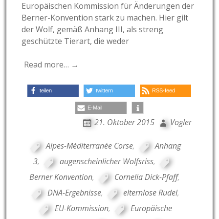
Europäischen Kommission für Änderungen der
Berner-Konvention stark zu machen. Hier gilt
der Wolf, gemäß Anhang III, als streng
geschützte Tierart, die weder
Read more… →
teilen
twittern
RSS-feed
E-Mail
21. Oktober 2015
Vogler
Alpes-Méditerranée Corse
,
Anhang
3
,
augenscheinlicher Wolfsriss
,
Berner Konvention
,
Cornelia Dick-Pfaff
,
DNA-Ergebnisse
,
elternlose Rudel
,
EU-Kommission
,
Europäische