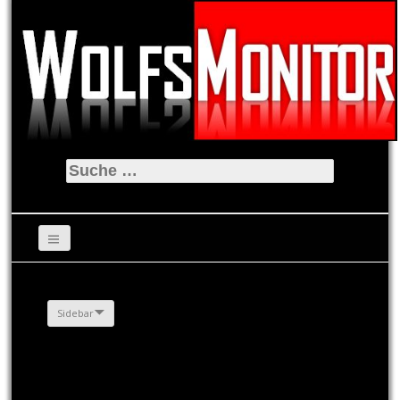
Suche
nach:
Sidebar