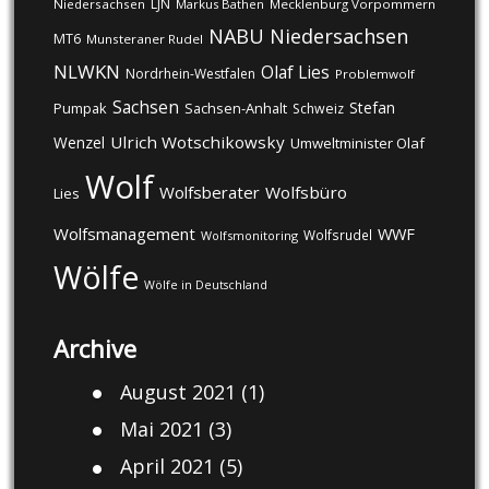
LJN
Niedersachsen
Markus Bathen
Mecklenburg Vorpommern
NABU
Niedersachsen
MT6
Munsteraner Rudel
NLWKN
Olaf Lies
Nordrhein-Westfalen
Problemwolf
Sachsen
Stefan
Pumpak
Sachsen-Anhalt
Schweiz
Ulrich Wotschikowsky
Wenzel
Umweltminister Olaf
Wolf
Wolfsberater
Wolfsbüro
Lies
Wolfsmanagement
WWF
Wolfsrudel
Wolfsmonitoring
Wölfe
Wölfe in Deutschland
Archive
August 2021
(1)
Mai 2021
(3)
April 2021
(5)