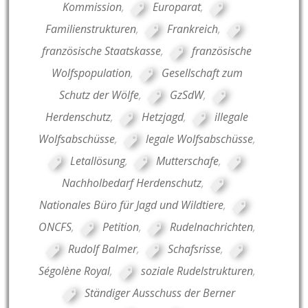
Kommission
,
Europarat
,
Familienstrukturen
,
Frankreich
,
französische Staatskasse
,
französische
Wolfspopulation
,
Gesellschaft zum
Schutz der Wölfe
,
GzSdW
,
Herdenschutz
,
Hetzjagd
,
illegale
Wolfsabschüsse
,
legale Wolfsabschüsse
,
Letallösung
,
Mutterschafe
,
Nachholbedarf Herdenschutz
,
Nationales Büro für Jagd und Wildtiere
,
ONCFS
,
Petition
,
Rudelnachrichten
,
Rudolf Balmer
,
Schafsrisse
,
Ségolène Royal
,
soziale Rudelstrukturen
,
Ständiger Ausschuss der Berner