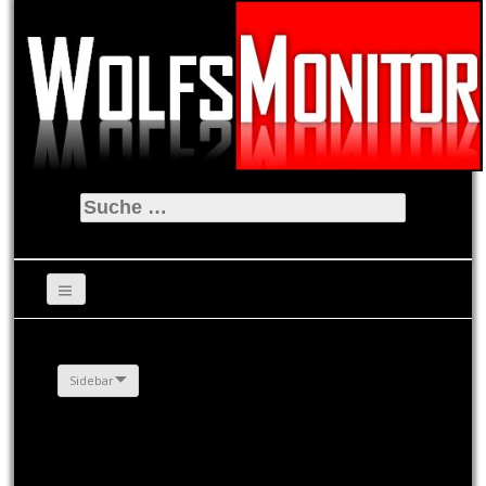
Suche
nach:
Sidebar