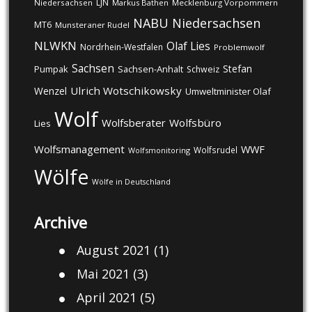
LJN
Niedersachsen
Markus Bathen
Mecklenburg Vorpommern
NABU
Niedersachsen
MT6
Munsteraner Rudel
NLWKN
Olaf Lies
Nordrhein-Westfalen
Problemwolf
Sachsen
Stefan
Pumpak
Sachsen-Anhalt
Schweiz
Ulrich Wotschikowsky
Wenzel
Umweltminister Olaf
Wolf
Wolfsberater
Wolfsbüro
Lies
Wolfsmanagement
WWF
Wolfsrudel
Wolfsmonitoring
Wölfe
Wölfe in Deutschland
Archive
August 2021
(1)
Mai 2021
(3)
April 2021
(5)