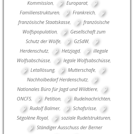
Kommission
,
Europarat
,
Familienstrukturen
,
Frankreich
,
französische Staatskasse
,
französische
Wolfspopulation
,
Gesellschaft zum
Schutz der Wölfe
,
GzSdW
,
Herdenschutz
,
Hetzjagd
,
illegale
Wolfsabschüsse
,
legale Wolfsabschüsse
,
Letallösung
,
Mutterschafe
,
Nachholbedarf Herdenschutz
,
Nationales Büro für Jagd und Wildtiere
,
ONCFS
,
Petition
,
Rudelnachrichten
,
Rudolf Balmer
,
Schafsrisse
,
Ségolène Royal
,
soziale Rudelstrukturen
,
Ständiger Ausschuss der Berner