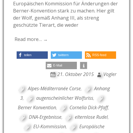
Europäischen Kommission für Änderungen der
Berner-Konvention stark zu machen. Hier gilt
der Wolf, gemäß Anhang III, als streng
geschützte Tierart, die weder
Read more… →
teilen
twittern
RSS-feed
E-Mail
21. Oktober 2015
Vogler
Alpes-Méditerranée Corse
,
Anhang
3
,
augenscheinlicher Wolfsriss
,
Berner Konvention
,
Cornelia Dick-Pfaff
,
DNA-Ergebnisse
,
elternlose Rudel
,
EU-Kommission
,
Europäische