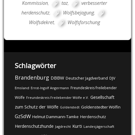
Kommission
,
taz
,
verbesserter
herdenschutz
,
Wolfsbejagung
,
Wolfsdekret
,
Wolfsforschung
Schlagwörter
Brandenburg
DBBW
DJV
Deutscher Jagdverband
Freundeskreis freilebender
Emsland
Ernst-Ingolf Angermann
Gesellschaft
Wölfe
Freundeskreis Freilebender Wölfe e.V.
zum Schutz der Wölfe
Goldenstedter Wölfin
Goldenstedt
GzSdW
Helmut Dammann-Tamke
Herdenschutz
Kurti
Herdenschutzhunde
Jagdrecht
Landesjägerschaft