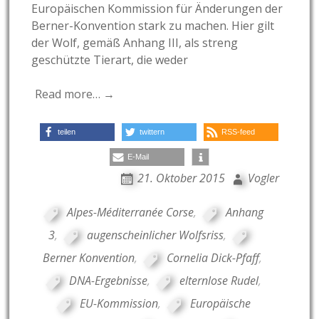
Europäischen Kommission für Änderungen der
Berner-Konvention stark zu machen. Hier gilt
der Wolf, gemäß Anhang III, als streng
geschützte Tierart, die weder
Read more… →
teilen
twittern
RSS-feed
E-Mail
21. Oktober 2015
Vogler
Alpes-Méditerranée Corse
,
Anhang
3
,
augenscheinlicher Wolfsriss
,
Berner Konvention
,
Cornelia Dick-Pfaff
,
DNA-Ergebnisse
,
elternlose Rudel
,
EU-Kommission
,
Europäische