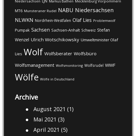
LJN
Niedersachsen
Markus Bathen
Mecklenburg Vorpommern
NABU
Niedersachsen
MT6
Munsteraner Rudel
NLWKN
Olaf Lies
Nordrhein-Westfalen
Problemwolf
Sachsen
Stefan
Pumpak
Sachsen-Anhalt
Schweiz
Ulrich Wotschikowsky
Wenzel
Umweltminister Olaf
Wolf
Wolfsberater
Wolfsbüro
Lies
Wolfsmanagement
WWF
Wolfsrudel
Wolfsmonitoring
Wölfe
Wölfe in Deutschland
Archive
August 2021
(1)
Mai 2021
(3)
April 2021
(5)