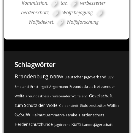
Kommission
,
taz
,
verbesserter
herdenschutz
,
Wolfsbejagung
,
Wolfsdekret
,
Wolfsforschung
Schlagwörter
Brandenburg
DBBW
DJV
Deutscher Jagdverband
Freundeskreis freilebender
Emsland
Ernst-Ingolf Angermann
Gesellschaft
Wölfe
Freundeskreis Freilebender Wölfe e.V.
zum Schutz der Wölfe
Goldenstedter Wölfin
Goldenstedt
GzSdW
Helmut Dammann-Tamke
Herdenschutz
Kurti
Herdenschutzhunde
Jagdrecht
Landesjägerschaft