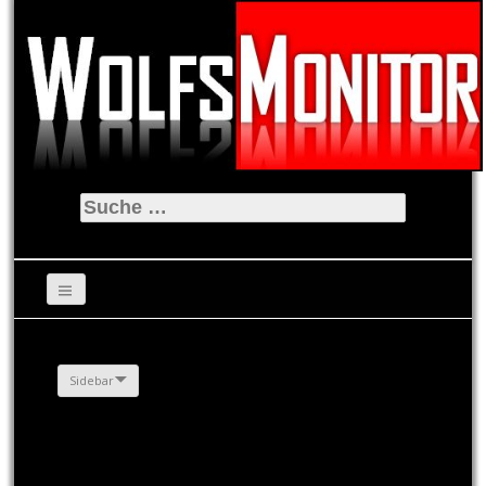
Suche
nach:
Sidebar