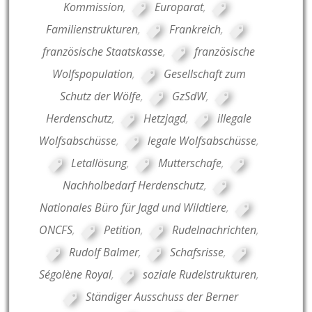
Kommission
,
Europarat
,
Familienstrukturen
,
Frankreich
,
französische Staatskasse
,
französische
Wolfspopulation
,
Gesellschaft zum
Schutz der Wölfe
,
GzSdW
,
Herdenschutz
,
Hetzjagd
,
illegale
Wolfsabschüsse
,
legale Wolfsabschüsse
,
Letallösung
,
Mutterschafe
,
Nachholbedarf Herdenschutz
,
Nationales Büro für Jagd und Wildtiere
,
ONCFS
,
Petition
,
Rudelnachrichten
,
Rudolf Balmer
,
Schafsrisse
,
Ségolène Royal
,
soziale Rudelstrukturen
,
Ständiger Ausschuss der Berner