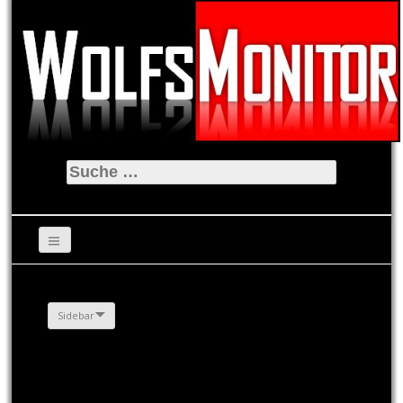
Suche
nach:
Sidebar