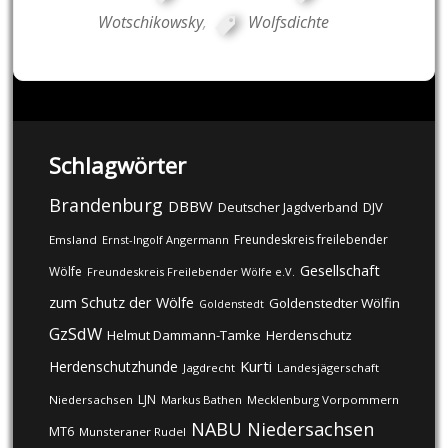
Wotschikowsky
,
Wolfsdichte
Schlagwörter
Brandenburg
DBBW
DJV
Deutscher Jagdverband
Freundeskreis freilebender
Emsland
Ernst-Ingolf Angermann
Gesellschaft
Wölfe
Freundeskreis Freilebender Wölfe e.V.
zum Schutz der Wölfe
Goldenstedter Wölfin
Goldenstedt
GzSdW
Helmut Dammann-Tamke
Herdenschutz
Kurti
Herdenschutzhunde
Jagdrecht
Landesjägerschaft
LJN
Niedersachsen
Markus Bathen
Mecklenburg Vorpommern
NABU
Niedersachsen
MT6
Munsteraner Rudel