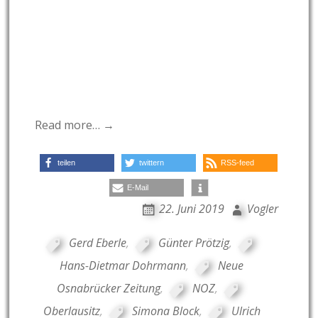
Read more… →
teilen
twittern
RSS-feed
E-Mail
22. Juni 2019
Vogler
Gerd Eberle
,
Günter Prötzig
,
Hans-Dietmar Dohrmann
,
Neue
Osnabrücker Zeitung
,
NOZ
,
Oberlausitz
,
Simona Block
,
Ulrich