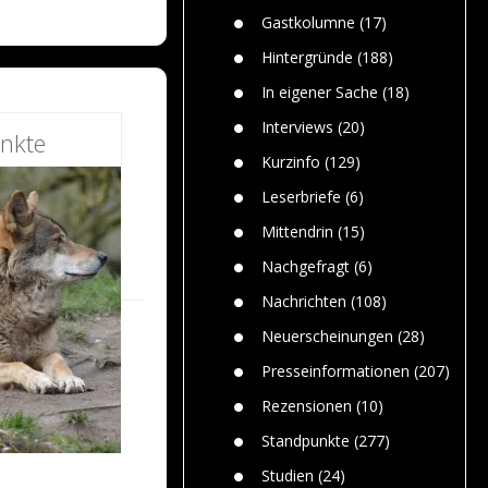
n
Gefährlic
Wolf faszi
Gastkolumne
(17)
Wolfs ge
dem Men
Hintergründe
(188)
Jim Bran
In eigener Sache
(18)
Warum W
Mensche
Interviews
(20)
nkte
gelegentl
Kurzinfo
(129)
Dr. Frank
Die Jagd,
Leserbriefe
(6)
und die J
Mittendrin
(15)
Nachgefragt
(6)
Nachrichten
(108)
Neuerscheinungen
(28)
Presseinformationen
(207)
Rezensionen
(10)
Standpunkte
(277)
Studien
(24)