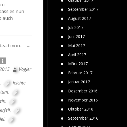
Oktober 2017
 zu
September 2017
dass es nun
b auch
August 2017
Juli 2017
Juni 2017
Read more… →
Mai 2017
April 2017
März 2017
 2015
Vogler
Februar 2017
Januar 2017
,
leichte
Dezember 2016
stum
,
November 2016
ein
,
Oktober 2016
erfell
,
September 2016
el
,