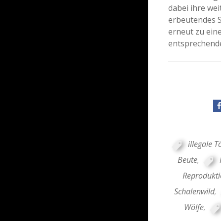
dabei ihre we
erbeutendes S
erneut zu ein
entsprechend
illegale 
Beute
,
Reprodukti
Schalenwild
,
Wölfe
,