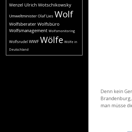
Ulrich Wotschikowsky
Wenzel
Wolf
Umweltminister Olaf Lies
Wolfsberater
Wolfsbüro
Wolfsmanagement
Wolfsmonitoring
Wölfe
WWF
Wolfsrudel
Wölfe in
Deutschland
Denn kein Ger
Brandenburg, 
man müsse die