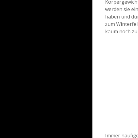
Körpergewicht
werden sie ein
haben und du
zum Winterfell
kaum noch zu 
Immer häufiger