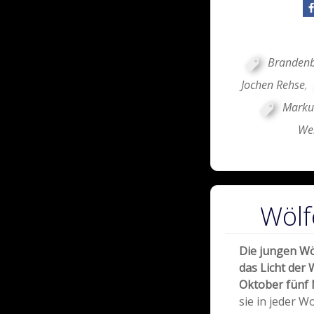
Branden
Jochen Rehse
,
Marku
Wei
Wölf
Die jungen Wö
das Licht der 
Oktober fünf 
sie in jeder 