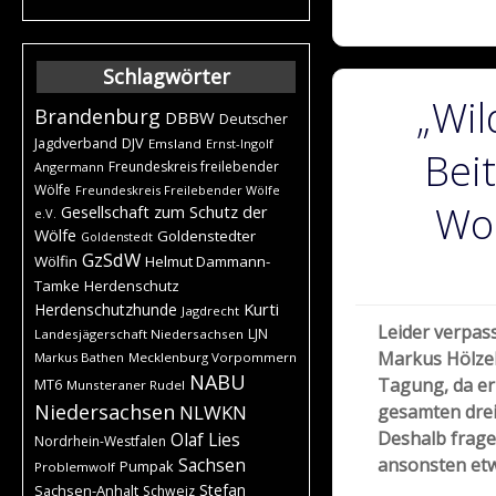
Schlagwörter
„Wil
Brandenburg
DBBW
Deutscher
DJV
Jagdverband
Emsland
Ernst-Ingolf
Beit
Freundeskreis freilebender
Angermann
Wölfe
Freundeskreis Freilebender Wölfe
Wol
Gesellschaft zum Schutz der
e.V.
Wölfe
Goldenstedter
Goldenstedt
GzSdW
Wölfin
Helmut Dammann-
Tamke
Herdenschutz
Kurti
Herdenschutzhunde
Jagdrecht
Leider verpas
LJN
Landesjägerschaft Niedersachsen
Markus Hölzel
Markus Bathen
Mecklenburg Vorpommern
NABU
Tagung, da er 
MT6
Munsteraner Rudel
Niedersachsen
NLWKN
gesamten drei
Deshalb frage 
Olaf Lies
Nordrhein-Westfalen
ansonsten etw
Sachsen
Pumpak
Problemwolf
Stefan
Sachsen-Anhalt
Schweiz