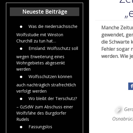
Beiträge aus de
Jahr 2015
„
Neueste Beiträge
Was die niedersächsische
Manche Zeitun
gewendet, ge
Wolfsstudie mit Winston
Churchill zu tun hat…
die Schwarte k
Emsland: Wolfsschutz soll
Fehler sogar 
werden. Wie je
wegen Erweiterung eines
Wohngebietes abgesenkt
werden
Wolfsschützen können
auch nachträglich strafrechtlich
verfolgt werden
Wo bleibt der Tierschutz?
– GzSdW zum Abschuss einer
Gerd
Wolfsfähe des Burgdorfer
Osnabrück
Rudels
Fassungslos