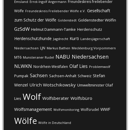
Freundeskreis freilebender
Emsland
Ernst-Ingolf Angermann
Gesellschaft
Wölfe
Freundeskreis Freilebender Wölfe e.V.
zum Schutz der Wölfe
Goldenstedter Wölfin
Goldenstedt
GzSdW
Helmut Dammann-Tamke
Herdenschutz
Kurti
Herdenschutzhunde
Jagdrecht
Landesjägerschaft
LJN
Niedersachsen
Markus Bathen
Mecklenburg Vorpommern
NABU
Niedersachsen
MT6
Munsteraner Rudel
NLWKN
Olaf Lies
Nordrhein-Westfalen
Problemwolf
Sachsen
Stefan
Pumpak
Sachsen-Anhalt
Schweiz
Ulrich Wotschikowsky
Wenzel
Umweltminister Olaf
Wolf
Wolfsberater
Wolfsbüro
Lies
Wolfsmanagement
WWF
Wolfsrudel
Wolfsmonitoring
Wölfe
Wölfe in Deutschland