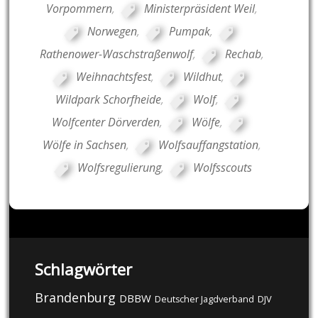
Vorpommern
,
Ministerpräsident Weil
,
Norwegen
,
Pumpak
,
Rathenower-Waschstraßenwolf
,
Rechab
,
Weihnachtsfest
,
Wildhut
,
Wildpark Schorfheide
,
Wolf
,
Wolfcenter Dörverden
,
Wölfe
,
Wölfe in Sachsen
,
Wolfsauffangstation
,
Wolfsregulierung
,
Wolfsscouts
Schlagwörter
Brandenburg
DBBW
DJV
Deutscher Jagdverband