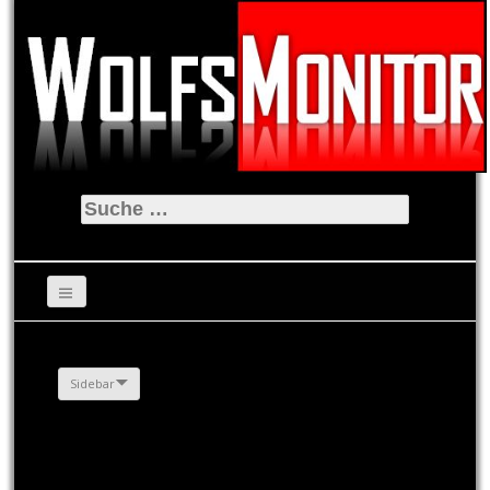
Suche
nach:
Sidebar