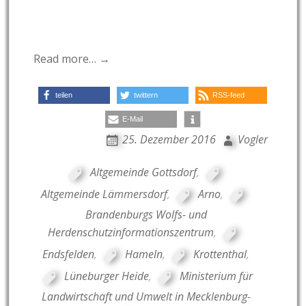
Read more… →
teilen
twittern
RSS-feed
E-Mail
25. Dezember 2016
Vogler
Altgemeinde Gottsdorf
,
Altgemeinde Lämmersdorf
,
Arno
,
Brandenburgs Wolfs- und
Herdenschutzinformationszentrum
,
Endsfelden
,
Hameln
,
Krottenthal
,
Lüneburger Heide
,
Ministerium für
Landwirtschaft und Umwelt in Mecklenburg-