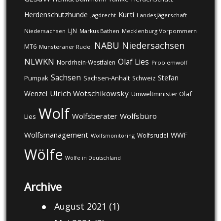
Kurti
Herdenschutzhunde
Jagdrecht
Landesjägerschaft
LJN
Niedersachsen
Markus Bathen
Mecklenburg Vorpommern
NABU
Niedersachsen
MT6
Munsteraner Rudel
NLWKN
Olaf Lies
Nordrhein-Westfalen
Problemwolf
Sachsen
Stefan
Pumpak
Sachsen-Anhalt
Schweiz
Ulrich Wotschikowsky
Wenzel
Umweltminister Olaf
Wolf
Wolfsberater
Wolfsbüro
Lies
Wolfsmanagement
WWF
Wolfsrudel
Wolfsmonitoring
Wölfe
Wölfe in Deutschland
Archive
August 2021
(1)