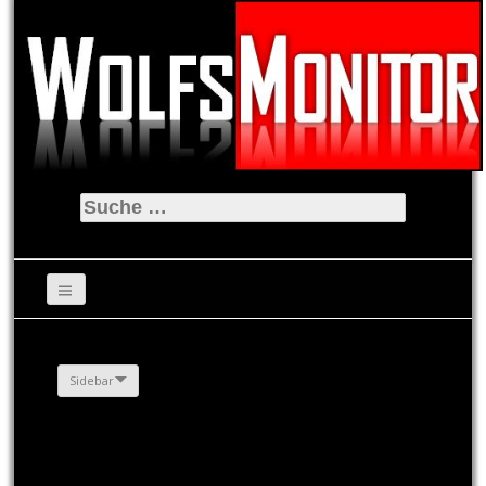
Suche
nach:
Sidebar