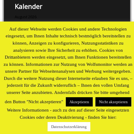
Kalender
August 2026
Auf dieser Webseite werden Cookies und andere Technologien
M
D
M
D
F
S
S
eingesetzt, um Ihnen Inhalte technisch bestmöglich bereitstellen zu
1
2
können, Anzeigen zu konfigurieren, Nutzungsstatistiken zu
3
4
5
6
7
8
9
analysieren sowie Ihre Sicherheit zu erhöhen. Cookies von
10
11
12
13
14
15
16
Drittanbietern werden eingesetzt, um Ihnen Funktionen bereitstellen
17
18
19
20
21
22
23
zu können. Informationen zur Nutzung von Wolfsmonitor werden an
24
25
26
27
28
29
30
unsere Partner für Webseitenanalysen und Werbung weitergegeben.
31
Durch die weitere Nutzung dieser Internetseite erlauben Sie es uns, –
« Aug
jederzeit für die Zukunft widerruflich – Ihnen den vollen Umfang
unserer Seite anzubieten. Andernfalls drücken Sie bitte umgehend
Proudly powered by WordPress
theme by
WP Blogs
den Button "Nicht akzeptieren"
Akzeptieren
Nicht akzeptieren
Weitere Informationen - auch zu den auf dieser Seite eingesetzten
Cookies oder deren Deaktivierung - finden Sie hier:
Datenschutzerklärung