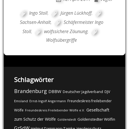
Ingo Stoll
,
Jürgen Lückhoff
,
Sachsen-Anhalt
,
Schäfermeister Ingo
Stoll
,
wolfssichere Zäunung
,
Wolfsübergriffe
Schlagwörter
Brandenburg
DBBW
DJV
Deutscher Jagdverband
Freundeskreis freilebender
Emsland
Ernst-Ingolf Angermann
Gesellschaft
Wölfe
Freundeskreis Freilebender Wölfe e.V.
zum Schutz der Wölfe
Goldenstedter Wölfin
Goldenstedt
GzSdW
Helmut Dammann-Tamke
Herdenschutz