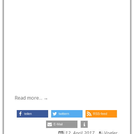
Read more… →
teilen
twittern
RSS-feed
E-Mail
12. April 2017
Vogler