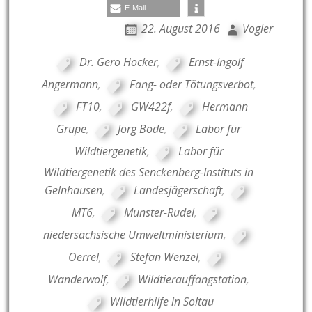
E-Mail
22. August 2016
Vogler
Dr. Gero Hocker
,
Ernst-Ingolf
Angermann
,
Fang- oder Tötungsverbot
,
FT10
,
GW422f
,
Hermann
Grupe
,
Jörg Bode
,
Labor für
Wildtiergenetik
,
Labor für
Wildtiergenetik des Senckenberg-Instituts in
Gelnhausen
,
Landesjägerschaft
,
MT6
,
Munster-Rudel
,
niedersächsische Umweltministerium
,
Oerrel
,
Stefan Wenzel
,
Wanderwolf
,
Wildtierauffangstation
,
Wildtierhilfe in Soltau