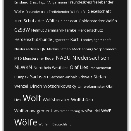
Freundeskreis freilebender
Emsland
Ernst-Ingolf Angermann
Gesellschaft
Wölfe
Freundeskreis Freilebender Wölfe e.V.
zum Schutz der Wölfe
Goldenstedter Wölfin
Goldenstedt
GzSdW
Helmut Dammann-Tamke
Herdenschutz
Kurti
Herdenschutzhunde
Jagdrecht
Landesjägerschaft
LJN
Niedersachsen
Markus Bathen
Mecklenburg Vorpommern
NABU
Niedersachsen
MT6
Munsteraner Rudel
NLWKN
Olaf Lies
Nordrhein-Westfalen
Problemwolf
Sachsen
Stefan
Pumpak
Sachsen-Anhalt
Schweiz
Ulrich Wotschikowsky
Wenzel
Umweltminister Olaf
Wolf
Wolfsberater
Wolfsbüro
Lies
Wolfsmanagement
WWF
Wolfsrudel
Wolfsmonitoring
Wölfe
Wölfe in Deutschland