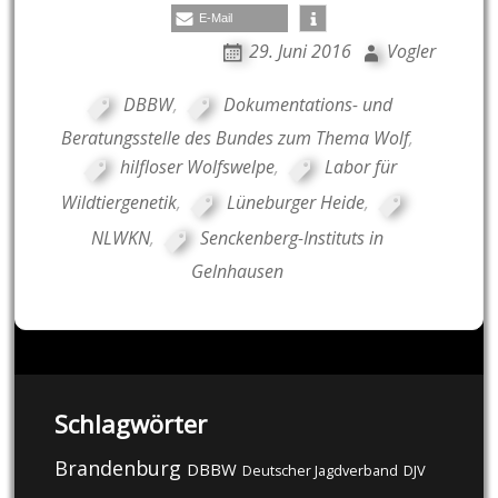
E-Mail
29. Juni 2016
Vogler
DBBW
,
Dokumentations- und
Beratungsstelle des Bundes zum Thema Wolf
,
hilfloser Wolfswelpe
,
Labor für
Wildtiergenetik
,
Lüneburger Heide
,
NLWKN
,
Senckenberg-Instituts in
Gelnhausen
Schlagwörter
Brandenburg
DBBW
DJV
Deutscher Jagdverband