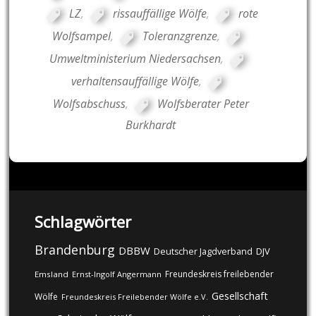
LZ
,
rissauffällige Wölfe
,
rote
Wolfsampel
,
Toleranzgrenze
,
Umweltministerium Niedersachsen
,
verhaltensauffällige Wölfe
,
Wolfsabschuss
,
Wolfsberater Peter
Burkhardt
Schlagwörter
Brandenburg
DBBW
DJV
Deutscher Jagdverband
Freundeskreis freilebender
Emsland
Ernst-Ingolf Angermann
Gesellschaft
Wölfe
Freundeskreis Freilebender Wölfe e.V.