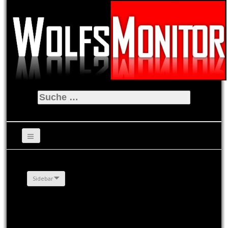
Suche
nach:
Sidebar