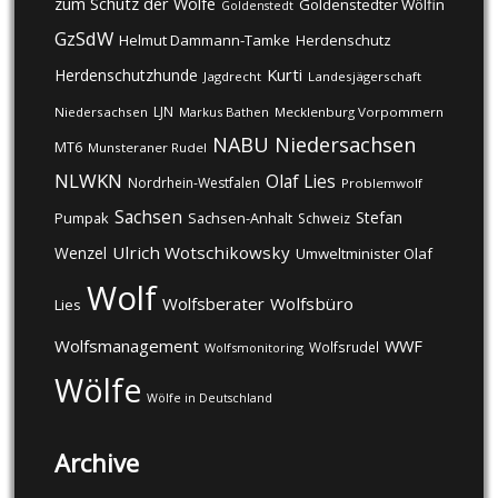
zum Schutz der Wölfe
Goldenstedter Wölfin
Goldenstedt
GzSdW
Helmut Dammann-Tamke
Herdenschutz
Kurti
Herdenschutzhunde
Jagdrecht
Landesjägerschaft
LJN
Niedersachsen
Markus Bathen
Mecklenburg Vorpommern
NABU
Niedersachsen
MT6
Munsteraner Rudel
NLWKN
Olaf Lies
Nordrhein-Westfalen
Problemwolf
Sachsen
Stefan
Pumpak
Sachsen-Anhalt
Schweiz
Ulrich Wotschikowsky
Wenzel
Umweltminister Olaf
Wolf
Wolfsberater
Wolfsbüro
Lies
Wolfsmanagement
WWF
Wolfsrudel
Wolfsmonitoring
Wölfe
Wölfe in Deutschland
Archive