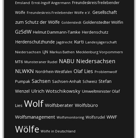
Freundeskreis freilebender
Emsland
Ernst-Ingolf Angermann
Gesellschaft
Wölfe
Freundeskreis Freilebender Wölfe e.V.
zum Schutz der Wölfe
Goldenstedter Wölfin
Goldenstedt
GzSdW
Helmut Dammann-Tamke
Herdenschutz
Kurti
Herdenschutzhunde
Jagdrecht
Landesjägerschaft
LJN
Niedersachsen
Markus Bathen
Mecklenburg Vorpommern
NABU
Niedersachsen
MT6
Munsteraner Rudel
NLWKN
Olaf Lies
Nordrhein-Westfalen
Problemwolf
Sachsen
Stefan
Pumpak
Sachsen-Anhalt
Schweiz
Ulrich Wotschikowsky
Wenzel
Umweltminister Olaf
Wolf
Wolfsberater
Wolfsbüro
Lies
Wolfsmanagement
WWF
Wolfsrudel
Wolfsmonitoring
Wölfe
Wölfe in Deutschland