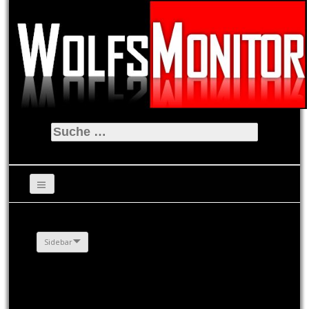
Suche
nach:
Sidebar