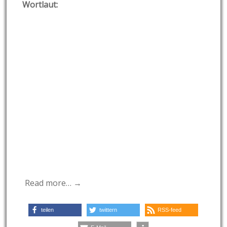
Wortlaut:
Read more… →
teilen
twittern
RSS-feed