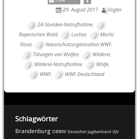
E-Mail
29. August 2017
Vogler
24-Stunden-Notrufhotline
,
Bayerischen Wald
,
Luchse
,
Moritz
Klose
,
Naturschutzorganisation WWF
,
Tötungen von Wölfen
,
Wilderei
,
Wilderei-Notrufhotline
,
Wölfe
,
WWF
,
WWF Deutschland
Schlagwörter
Brandenburg
DBBW
DJV
Deutscher Jagdverband