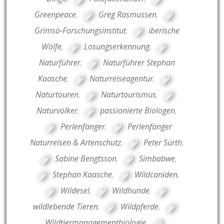
Greenpeace
,
Greg Rasmussen
,
Grimsö-Forschungsinstitut
,
iberische
Wölfe
,
Losungserkennung
,
Naturführer
,
Naturführer Stephan
Kaasche
,
Naturreiseagentur
,
Naturtouren
,
Naturtourismus
,
Naturvölker
,
passionierte Biologen
,
Perlenfänger
,
Perlenfänger
Naturreisen & Artenschutz
,
Peter Sürth
,
Sabine Bengtsson
,
Simbabwe
,
Stephan Kaasche
,
Wildcaniden
,
Wildesel
,
Wildhunde
,
wildlebende Tieren
,
Wildpferde
,
Wildtiermanagementbiologie
,