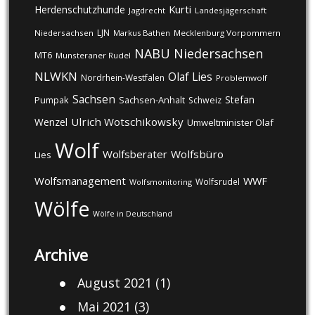
Kurti
Herdenschutzhunde
Jagdrecht
Landesjägerschaft
LJN
Niedersachsen
Markus Bathen
Mecklenburg Vorpommern
NABU
Niedersachsen
MT6
Munsteraner Rudel
NLWKN
Olaf Lies
Nordrhein-Westfalen
Problemwolf
Sachsen
Stefan
Pumpak
Sachsen-Anhalt
Schweiz
Ulrich Wotschikowsky
Wenzel
Umweltminister Olaf
Wolf
Wolfsberater
Wolfsbüro
Lies
Wolfsmanagement
WWF
Wolfsrudel
Wolfsmonitoring
Wölfe
Wölfe in Deutschland
Archive
August 2021
(1)
Mai 2021
(3)