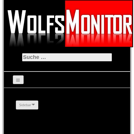
Suche
nach:
Sidebar