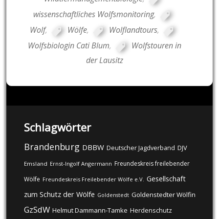
wissenschaftliches Wolfsmonitoring
,
Wolf
,
Wölfe
,
Wolflandtours
,
Wolfsbiologin Cati Blum
,
Wolfstouren in
der Lausitz
Schlagwörter
Brandenburg
DBBW
DJV
Deutscher Jagdverband
Freundeskreis freilebender
Emsland
Ernst-Ingolf Angermann
Gesellschaft
Wölfe
Freundeskreis Freilebender Wölfe e.V.
zum Schutz der Wölfe
Goldenstedter Wölfin
Goldenstedt
GzSdW
Helmut Dammann-Tamke
Herdenschutz