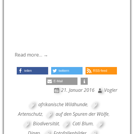
Read more… →
teilen
twittern
RSS-feed
E-Mail
21. Januar 2016
Vogler
afrikanische Wildhunde
,
Artenschutz
,
auf den Spuren der Wölfe
,
Biodiversität
,
Cati Blum
,
Dingo
,
Fotofallenbilder
,