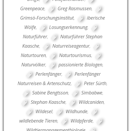
Greenpeace
,
Greg Rasmussen
,
Grimsö-Forschungsinstitut
,
iberische
Wölfe
,
Losungserkennung
,
Naturführer
,
Naturführer Stephan
Kaasche
,
Naturreiseagentur
,
Naturtouren
,
Naturtourismus
,
Naturvölker
,
passionierte Biologen
,
Perlenfänger
,
Perlenfänger
Naturreisen & Artenschutz
,
Peter Sürth
,
Sabine Bengtsson
,
Simbabwe
,
Stephan Kaasche
,
Wildcaniden
,
Wildesel
,
Wildhunde
,
wildlebende Tieren
,
Wildpferde
,
Wildtiermanagementbiologie
,