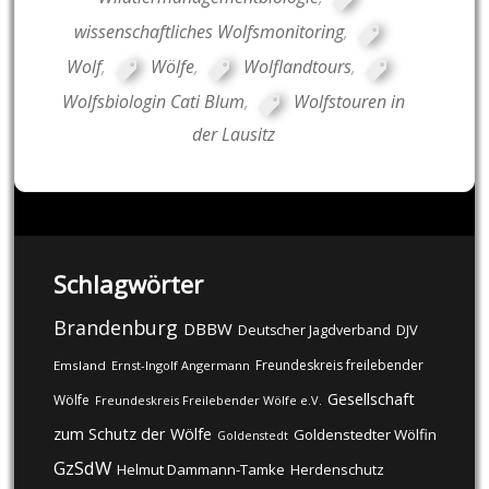
wissenschaftliches Wolfsmonitoring
,
Wolf
,
Wölfe
,
Wolflandtours
,
Wolfsbiologin Cati Blum
,
Wolfstouren in
der Lausitz
Schlagwörter
Brandenburg
DBBW
DJV
Deutscher Jagdverband
Freundeskreis freilebender
Emsland
Ernst-Ingolf Angermann
Gesellschaft
Wölfe
Freundeskreis Freilebender Wölfe e.V.
zum Schutz der Wölfe
Goldenstedter Wölfin
Goldenstedt
GzSdW
Helmut Dammann-Tamke
Herdenschutz