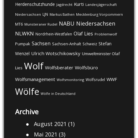
Kurti
Herdenschutzhunde
Jagdrecht
Landesjägerschaft
LJN
Niedersachsen
Markus Bathen
Mecklenburg Vorpommern
NABU
Niedersachsen
MT6
Munsteraner Rudel
NLWKN
Olaf Lies
Nordrhein-Westfalen
Problemwolf
Sachsen
Stefan
Pumpak
Sachsen-Anhalt
Schweiz
Ulrich Wotschikowsky
Wenzel
Umweltminister Olaf
Wolf
Wolfsberater
Wolfsbüro
Lies
Wolfsmanagement
WWF
Wolfsrudel
Wolfsmonitoring
Wölfe
Wölfe in Deutschland
Archive
August 2021
(1)
Mai 2021
(3)