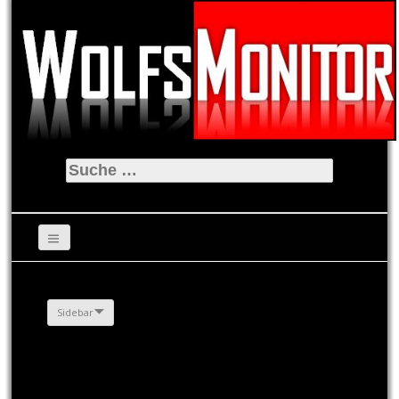
Suche
nach:
Sidebar