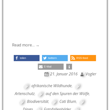
Read more… →
teilen
twittern
RSS-feed
E-Mail
21. Januar 2016
Vogler
afrikanische Wildhunde
,
Artenschutz
,
auf den Spuren der Wölfe
,
Biodiversität
,
Cati Blum
,
Dingo
,
Fotofallenbilder
,