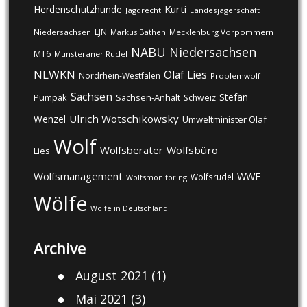
Kurti
Herdenschutzhunde
Jagdrecht
Landesjägerschaft
LJN
Niedersachsen
Markus Bathen
Mecklenburg Vorpommern
NABU
Niedersachsen
MT6
Munsteraner Rudel
NLWKN
Olaf Lies
Nordrhein-Westfalen
Problemwolf
Sachsen
Stefan
Pumpak
Sachsen-Anhalt
Schweiz
Ulrich Wotschikowsky
Wenzel
Umweltminister Olaf
Wolf
Wolfsberater
Wolfsbüro
Lies
Wolfsmanagement
WWF
Wolfsrudel
Wolfsmonitoring
Wölfe
Wölfe in Deutschland
Archive
August 2021
(1)
Mai 2021
(3)