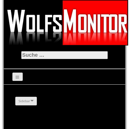
Suche
nach:
Sidebar