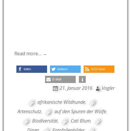
Read more… →
teilen
twittern
RSS-feed
E-Mail
21. Januar 2016
Vogler
afrikanische Wildhunde
,
Artenschutz
,
auf den Spuren der Wölfe
,
Biodiversität
,
Cati Blum
,
Dingo
,
Fotofallenbilder
,