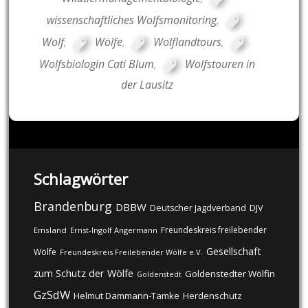
wissenschaftliches Wolfsmonitoring
,
Wolf
,
Wölfe
,
Wolflandtours
,
Wolfsbiologin Cati Blum
,
Wolfstouren in
der Lausitz
Schlagwörter
Brandenburg
DBBW
DJV
Deutscher Jagdverband
Freundeskreis freilebender
Emsland
Ernst-Ingolf Angermann
Gesellschaft
Wölfe
Freundeskreis Freilebender Wölfe e.V.
zum Schutz der Wölfe
Goldenstedter Wölfin
Goldenstedt
GzSdW
Helmut Dammann-Tamke
Herdenschutz