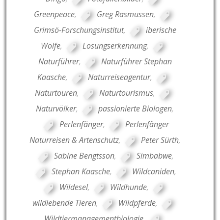
Greenpeace
,
Greg Rasmussen
,
Grimsö-Forschungsinstitut
,
iberische
Wölfe
,
Losungserkennung
,
Naturführer
,
Naturführer Stephan
Kaasche
,
Naturreiseagentur
,
Naturtouren
,
Naturtourismus
,
Naturvölker
,
passionierte Biologen
,
Perlenfänger
,
Perlenfänger
Naturreisen & Artenschutz
,
Peter Sürth
,
Sabine Bengtsson
,
Simbabwe
,
Stephan Kaasche
,
Wildcaniden
,
Wildesel
,
Wildhunde
,
wildlebende Tieren
,
Wildpferde
,
Wildtiermanagementbiologie
,