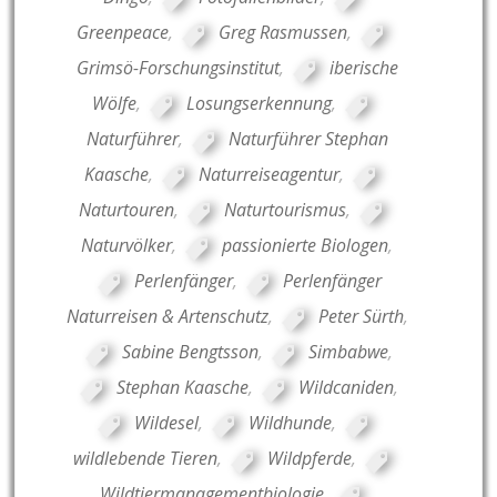
Greenpeace
,
Greg Rasmussen
,
Grimsö-Forschungsinstitut
,
iberische
Wölfe
,
Losungserkennung
,
Naturführer
,
Naturführer Stephan
Kaasche
,
Naturreiseagentur
,
Naturtouren
,
Naturtourismus
,
Naturvölker
,
passionierte Biologen
,
Perlenfänger
,
Perlenfänger
Naturreisen & Artenschutz
,
Peter Sürth
,
Sabine Bengtsson
,
Simbabwe
,
Stephan Kaasche
,
Wildcaniden
,
Wildesel
,
Wildhunde
,
wildlebende Tieren
,
Wildpferde
,
Wildtiermanagementbiologie
,