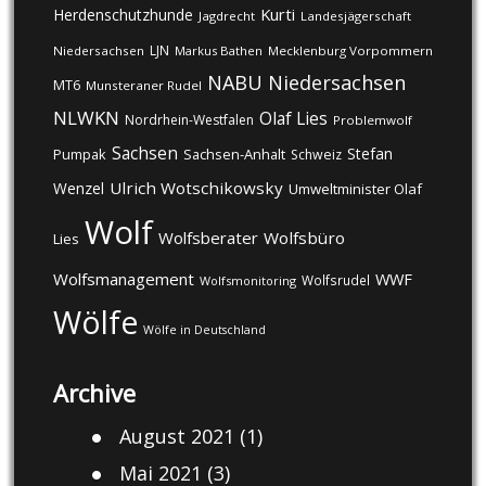
Kurti
Herdenschutzhunde
Jagdrecht
Landesjägerschaft
LJN
Niedersachsen
Markus Bathen
Mecklenburg Vorpommern
NABU
Niedersachsen
MT6
Munsteraner Rudel
NLWKN
Olaf Lies
Nordrhein-Westfalen
Problemwolf
Sachsen
Stefan
Pumpak
Sachsen-Anhalt
Schweiz
Ulrich Wotschikowsky
Wenzel
Umweltminister Olaf
Wolf
Wolfsberater
Wolfsbüro
Lies
Wolfsmanagement
WWF
Wolfsrudel
Wolfsmonitoring
Wölfe
Wölfe in Deutschland
Archive
August 2021
(1)
Mai 2021
(3)