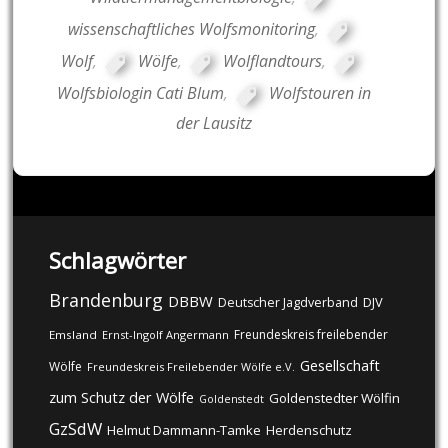
wissenschaftliches Wolfsmonitoring
,
Wolf
,
Wölfe
,
Wolflandtours
,
Wolfsbiologin Cati Blum
,
Wolfstouren in
der Lausitz
Schlagwörter
Brandenburg
DBBW
DJV
Deutscher Jagdverband
Freundeskreis freilebender
Emsland
Ernst-Ingolf Angermann
Gesellschaft
Wölfe
Freundeskreis Freilebender Wölfe e.V.
zum Schutz der Wölfe
Goldenstedter Wölfin
Goldenstedt
GzSdW
Helmut Dammann-Tamke
Herdenschutz