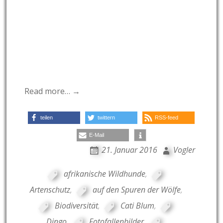
Read more… →
teilen
twittern
RSS-feed
E-Mail
21. Januar 2016
Vogler
afrikanische Wildhunde
,
Artenschutz
,
auf den Spuren der Wölfe
,
Biodiversität
,
Cati Blum
,
Dingo
,
Fotofallenbilder
,