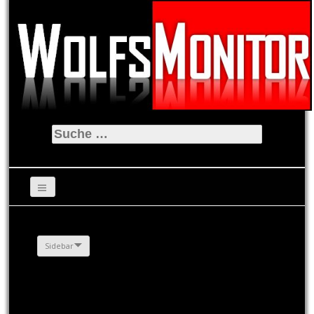
Suche
nach:
Sidebar