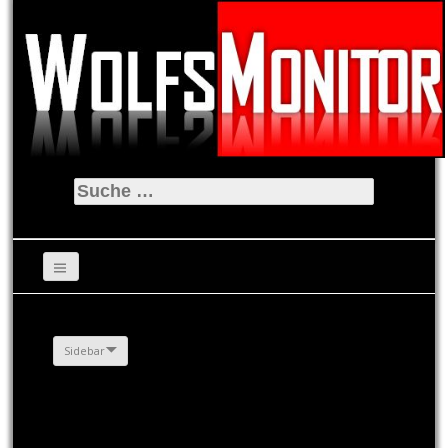
Suche
nach:
Sidebar