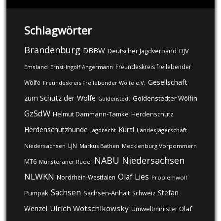
Schlagwörter
Brandenburg
DBBW
DJV
Deutscher Jagdverband
Freundeskreis freilebender
Emsland
Ernst-Ingolf Angermann
Gesellschaft
Wölfe
Freundeskreis Freilebender Wölfe e.V.
zum Schutz der Wölfe
Goldenstedter Wölfin
Goldenstedt
GzSdW
Helmut Dammann-Tamke
Herdenschutz
Kurti
Herdenschutzhunde
Jagdrecht
Landesjägerschaft
LJN
Niedersachsen
Markus Bathen
Mecklenburg Vorpommern
NABU
Niedersachsen
MT6
Munsteraner Rudel
NLWKN
Olaf Lies
Nordrhein-Westfalen
Problemwolf
Sachsen
Stefan
Pumpak
Sachsen-Anhalt
Schweiz
Ulrich Wotschikowsky
Wenzel
Umweltminister Olaf