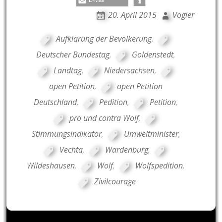
E-Mail
20. April 2015
Vogler
Aufklärung der Bevölkerung
,
Deutscher Bundestag
,
Goldenstedt
,
Landtag
,
Niedersachsen
,
open Petition
,
open Petition
Deutschland
,
Pedition
,
Petition
,
pro und contra Wolf
,
Stimmungsindikator
,
Umweltminister
,
Vechta
,
Wardenburg
,
Wildeshausen
,
Wolf
,
Wolfspedition
,
Zivilcourage