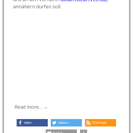
annähern dürfen soll.
Read more… →
teilen
twittern
RSS-feed