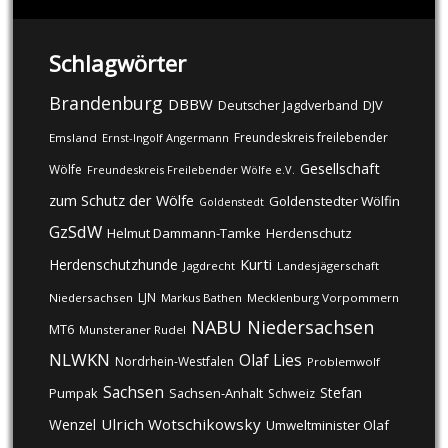
Schlagwörter
Brandenburg
DBBW
DJV
Deutscher Jagdverband
Freundeskreis freilebender
Emsland
Ernst-Ingolf Angermann
Gesellschaft
Wölfe
Freundeskreis Freilebender Wölfe e.V.
zum Schutz der Wölfe
Goldenstedter Wölfin
Goldenstedt
GzSdW
Helmut Dammann-Tamke
Herdenschutz
Kurti
Herdenschutzhunde
Jagdrecht
Landesjägerschaft
LJN
Niedersachsen
Markus Bathen
Mecklenburg Vorpommern
NABU
Niedersachsen
MT6
Munsteraner Rudel
NLWKN
Olaf Lies
Nordrhein-Westfalen
Problemwolf
Sachsen
Stefan
Pumpak
Sachsen-Anhalt
Schweiz
Ulrich Wotschikowsky
Wenzel
Umweltminister Olaf