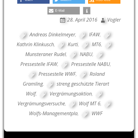
E-Mail
28. April 2016
Vogler
Andreas Dinkelmeyer
,
IFAW
,
Kathrin Klinkusch
,
Kurti
,
MT6
,
Munsteraner Rudel
,
NABU
,
Pressestelle IFAW
,
Pressestelle NABU
,
Pressestelle WWF
,
Roland
Gramling
,
streng geschützte Tierart
Wolf
,
Vergrämungsaktion
,
Vergrämungsversuche
,
Wolf MT 6
,
Wolfs-Managementpla
,
WWF