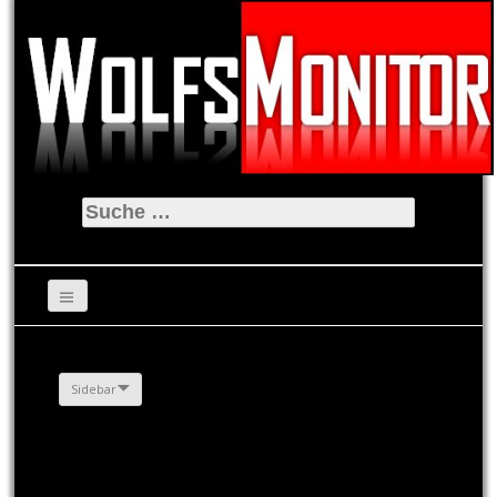
Suche
nach:
Sidebar