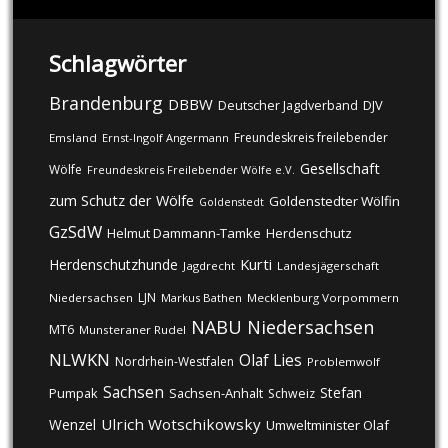
Schlagwörter
Brandenburg
DBBW
DJV
Deutscher Jagdverband
Freundeskreis freilebender
Emsland
Ernst-Ingolf Angermann
Gesellschaft
Wölfe
Freundeskreis Freilebender Wölfe e.V.
zum Schutz der Wölfe
Goldenstedter Wölfin
Goldenstedt
GzSdW
Helmut Dammann-Tamke
Herdenschutz
Kurti
Herdenschutzhunde
Jagdrecht
Landesjägerschaft
LJN
Niedersachsen
Markus Bathen
Mecklenburg Vorpommern
NABU
Niedersachsen
MT6
Munsteraner Rudel
NLWKN
Olaf Lies
Nordrhein-Westfalen
Problemwolf
Sachsen
Stefan
Pumpak
Sachsen-Anhalt
Schweiz
Ulrich Wotschikowsky
Wenzel
Umweltminister Olaf