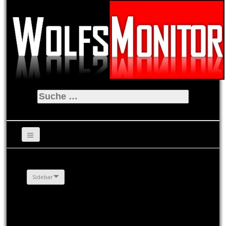
Suche
nach:
Sidebar