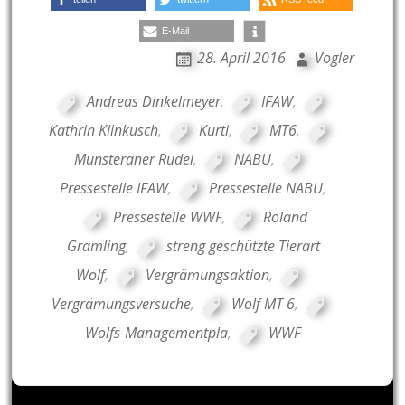
E-Mail
28. April 2016
Vogler
Andreas Dinkelmeyer
,
IFAW
,
Kathrin Klinkusch
,
Kurti
,
MT6
,
Munsteraner Rudel
,
NABU
,
Pressestelle IFAW
,
Pressestelle NABU
,
Pressestelle WWF
,
Roland
Gramling
,
streng geschützte Tierart
Wolf
,
Vergrämungsaktion
,
Vergrämungsversuche
,
Wolf MT 6
,
Wolfs-Managementpla
,
WWF