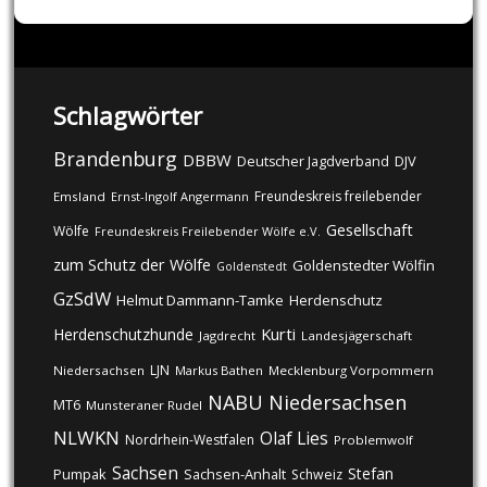
Schlagwörter
Brandenburg
DBBW
DJV
Deutscher Jagdverband
Freundeskreis freilebender
Emsland
Ernst-Ingolf Angermann
Gesellschaft
Wölfe
Freundeskreis Freilebender Wölfe e.V.
zum Schutz der Wölfe
Goldenstedter Wölfin
Goldenstedt
GzSdW
Helmut Dammann-Tamke
Herdenschutz
Kurti
Herdenschutzhunde
Jagdrecht
Landesjägerschaft
LJN
Niedersachsen
Markus Bathen
Mecklenburg Vorpommern
NABU
Niedersachsen
MT6
Munsteraner Rudel
NLWKN
Olaf Lies
Nordrhein-Westfalen
Problemwolf
Sachsen
Stefan
Pumpak
Sachsen-Anhalt
Schweiz