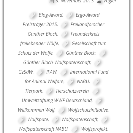
3. November 2015
Vogler
Blog-Award
,
Ergo-Award
Preisträger 2015
,
Freilandforscher
Günther Bloch
,
Freundeskreis
freilebender Wölfe
,
Gesellschaft zum
Schutz der Wölfe
,
Günther Bloch
,
Günther Bloch-Wolfspatenschaft
,
GzSdW
,
IFAW
,
International Fund
for Animal Welfare
,
NABU
,
Tierpark
,
Tierschutzverein
,
Umweltstiftung WWF Deutschland
,
Willkommen Wolf
,
Wolfschutzinitiative
,
Wolfspate
,
Wolfspatenschaft
,
Wolfspatenschaft NABU
,
Wolfsprojekt
,