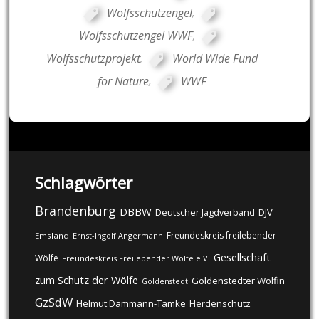
Wolfsschutzengel
,
Wolfsschutzengel WWF
,
Wolfsschutzprojekt
,
World Wide Fund
for Nature
,
WWF
Schlagwörter
Brandenburg
DBBW
DJV
Deutscher Jagdverband
Freundeskreis freilebender
Emsland
Ernst-Ingolf Angermann
Gesellschaft
Wölfe
Freundeskreis Freilebender Wölfe e.V.
zum Schutz der Wölfe
Goldenstedter Wölfin
Goldenstedt
GzSdW
Helmut Dammann-Tamke
Herdenschutz