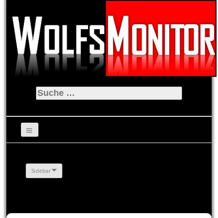
Suche
nach:
Sidebar