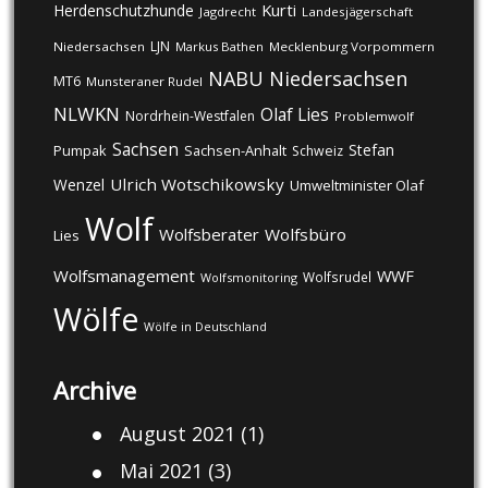
Kurti
Herdenschutzhunde
Jagdrecht
Landesjägerschaft
LJN
Niedersachsen
Markus Bathen
Mecklenburg Vorpommern
NABU
Niedersachsen
MT6
Munsteraner Rudel
NLWKN
Olaf Lies
Nordrhein-Westfalen
Problemwolf
Sachsen
Stefan
Pumpak
Sachsen-Anhalt
Schweiz
Ulrich Wotschikowsky
Wenzel
Umweltminister Olaf
Wolf
Wolfsberater
Wolfsbüro
Lies
Wolfsmanagement
WWF
Wolfsrudel
Wolfsmonitoring
Wölfe
Wölfe in Deutschland
Archive
August 2021
(1)
Mai 2021
(3)