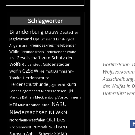
Schlagwörter
Brandenburg
DBBW
Deutscher
DJV
Jagdverband
Emsland
Ernst-Ingolf
Freundeskreis freilebender
Angermann
Wölfe
Freundeskreis Freilebender Wölfe
Gesellschaft zum Schutz der
e.V.
Görlitz/Bonn.
D
Wölfe
Goldenstedter
Goldenstedt
GzSdW
Wolfsvorkommen
Wölfin
Helmut Dammann-
Tamke
Herdenschutz
Ausschreibung 
Kurti
Herdenschutzhunde
Jagdrecht
des Wolfes in 
LJN
Landesjägerschaft Niedersachsen
Unterstützt we
Markus Bathen
Mecklenburg Vorpommern
NABU
MT6
Munsteraner Rudel
Niedersachsen
NLWKN
Olaf Lies
Nordrhein-Westfalen
Sachsen
Pumpak
Problemwolf
Stefan
Sachsen-Anhalt
Schweiz