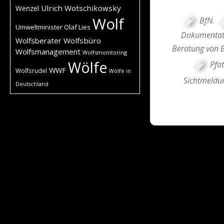
Ulrich Wotschikowsky
Wenzel
Wolf
BfN
,
Umweltminister Olaf Lies
Dokumentat
Wolfsberater
Wolfsbüro
Beratung von 
Wolfsmanagement
Wolfsmonitoring
Wölfe
Pfo
WWF
Wolfsrudel
Wölfe in
Sichtmeldu
Deutschland