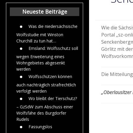
Beiträge aus de
Jahr 2015
Neueste Beiträge
Was die niedersächsische
Wie die Sächs
Portal „sz-onl
Wolfsstudie mit Winston
Churchill zu tun hat…
Senckenbergm
Emsland: Wolfsschutz soll
Görlitz mit de
Wolfsvorkomm
wegen Erweiterung eines
Wohngebietes abgesenkt
werden
Die Mitteilung
Wolfsschützen können
auch nachträglich strafrechtlich
verfolgt werden
„Oberlausitzer
Wo bleibt der Tierschutz?
– GzSdW zum Abschuss einer
Wolfsfähe des Burgdorfer
Rudels
Fassungslos