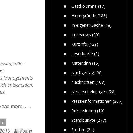
n
Gefährlic
Wolf faszi
Gastkolumne
(17)
Wolfs ge
dem Men
Hintergründe
(188)
Jim Bran
In eigener Sache
(18)
Warum W
Mensche
Interviews
(20)
gelegentl
Kurzinfo
(129)
Dr. Frank
Die Jagd,
Leserbriefe
(6)
und die J
assung aller
Mittendrin
(15)
ne
Nachgefragt
(6)
des Managements
Nachrichten
(108)
ich entscheiden.
us.
Neuerscheinungen
(28)
Presseinformationen
(207)
Read more… →
Rezensionen
(10)
Standpunkte
(277)
Studien
(24)
 2016
Vogler