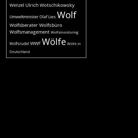
Ulrich Wotschikowsky
Wenzel
Wolf
Umweltminister Olaf Lies
Wolfsberater
Wolfsbüro
Wolfsmanagement
Wolfsmonitoring
Wölfe
WWF
Wolfsrudel
Wölfe in
Deutschland