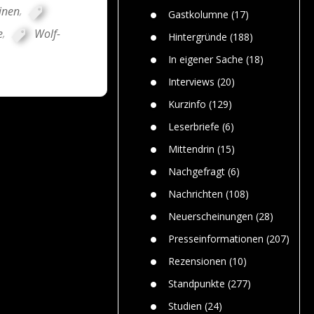
n
Gefährlic
inen
,
Wolf faszi
Gastkolumne
(17)
Wolfs ge
e
,
Wolf-
dem Men
Hintergründe
(188)
Jim Bran
In eigener Sache
(18)
Warum W
Mensche
Interviews
(20)
gelegentl
Kurzinfo
(129)
Dr. Frank
Die Jagd,
Leserbriefe
(6)
und die J
Mittendrin
(15)
Nachgefragt
(6)
Nachrichten
(108)
Neuerscheinungen
(28)
Presseinformationen
(207)
Rezensionen
(10)
Standpunkte
(277)
Studien
(24)