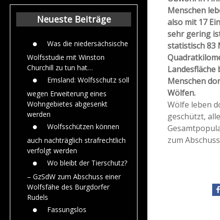
Beiträge aus de
Menschen lebe
Jahr 2015
Neueste Beiträge
also mit 17 E
sehr gering is
Was die niedersächsische
statistisch 8
Quadratkilomet
Wolfsstudie mit Winston
Churchill zu tun hat…
Landesfläche b
Emsland: Wolfsschutz soll
Menschen dort
Wölfen.
wegen Erweiterung eines
Wölfe leben do
Wohngebietes abgesenkt
werden
geschützt, al
Wolfsschützen können
Gesamtpopulat
zum Abschuss
auch nachträglich strafrechtlich
verfolgt werden
Wo bleibt der Tierschutz?
– GzSdW zum Abschuss einer
Wolfsfähe des Burgdorfer
Rudels
Fassungslos