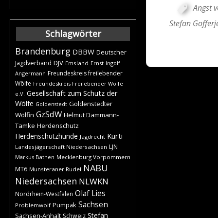
Angst 
Stefan Gofferj
Schlagwörter
Brandenburg
DBBW
Deutscher
DJV
Jagdverband
Emsland
Ernst-Ingolf
Freundeskreis freilebender
Angermann
Wölfe
Freundeskreis Freilebender Wölfe
Gesellschaft zum Schutz der
e.V.
Wölfe
Goldenstedter
Goldenstedt
GzSdW
Wölfin
Helmut Dammann-
Tamke
Herdenschutz
Kurti
Herdenschutzhunde
Jagdrecht
LJN
Landesjägerschaft Niedersachsen
Markus Bathen
Mecklenburg Vorpommern
NABU
MT6
Munsteraner Rudel
Niedersachsen
NLWKN
Olaf Lies
Nordrhein-Westfalen
Sachsen
Pumpak
Problemwolf
Stefan
Sachsen-Anhalt
Schweiz