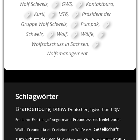
Wolf Schweiz
,
GWS
,
Kontaktbüro
,
Kurti
,
MT6
,
Präsident der
Gruppe Wolf Schweiz
,
Pumpak
,
Schweiz
,
Wolf
,
Wölfe
,
Wolfsabschuss in Sachsen
,
Wolfsmanagement
Schlagwörter
Brandenburg
DBBW
DJV
Deutscher Jagdverband
Freundeskreis freilebender
Emsland
Ernst-Ingolf Angermann
Gesellschaft
Wölfe
Freundeskreis Freilebender Wölfe e.V.
zum Schutz der Wölfe
Goldenstedter Wölfin
Goldenstedt