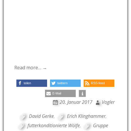
Read more… →
teilen
twittern
RSS-feed
E-Mail
20. Januar 2017
Vogler
David Gerke
,
Erich Klinghammer
,
futterkonditionierte Wölfe
,
Gruppe