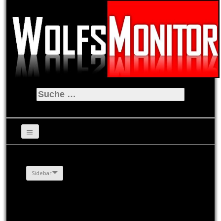
Suche
nach:
Sidebar