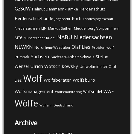
GzSdW
Helmut Dammann-Tamke
Herdenschutz
Kurti
Herdenschutzhunde
Jagdrecht
Landesjägerschaft
LJN
Niedersachsen
Markus Bathen
Mecklenburg Vorpommern
NABU
Niedersachsen
MT6
Munsteraner Rudel
NLWKN
Olaf Lies
Nordrhein-Westfalen
Problemwolf
Sachsen
Stefan
Pumpak
Sachsen-Anhalt
Schweiz
Ulrich Wotschikowsky
Wenzel
Umweltminister Olaf
Wolf
Wolfsberater
Wolfsbüro
Lies
Wolfsmanagement
WWF
Wolfsrudel
Wolfsmonitoring
Wölfe
Wölfe in Deutschland
Archive