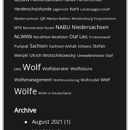
Kurti
Herdenschutzhunde
Jagdrecht
Landesjägerschaft
LJN
Niedersachsen
Markus Bathen
Mecklenburg Vorpommern
NABU
Niedersachsen
MT6
Munsteraner Rudel
NLWKN
Olaf Lies
Nordrhein-Westfalen
Problemwolf
Sachsen
Stefan
Pumpak
Sachsen-Anhalt
Schweiz
Ulrich Wotschikowsky
Wenzel
Umweltminister Olaf
Wolf
Wolfsberater
Wolfsbüro
Lies
Wolfsmanagement
WWF
Wolfsrudel
Wolfsmonitoring
Wölfe
Wölfe in Deutschland
Archive
August 2021
(1)