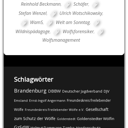
Reinhold Beckmann
,
Schäfer
,
Stefan Wenzel
,
Ulrich Wotschikowsky
,
WamS
,
Welt am Sonntag
,
Wildnispädagoge
,
Wolfsforensiker
,
Wolfsmanagement
Schlagwörter
Brandenburg
DBBW
DJV
Deutscher Jagdverband
Freundeskreis freilebender
Emsland
Ernst-Ingolf Angermann
Gesellschaft
Wölfe
Freundeskreis Freilebender Wölfe e.V.
zum Schutz der Wölfe
Goldenstedter Wölfin
Goldenstedt
GzSdW
Helmut Dammann-Tamke
Herdenschutz