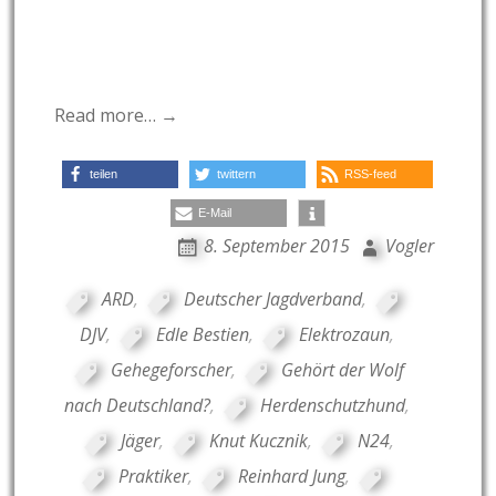
Read more… →
teilen
twittern
RSS-feed
E-Mail
8. September 2015
Vogler
ARD
,
Deutscher Jagdverband
,
DJV
,
Edle Bestien
,
Elektrozaun
,
Gehegeforscher
,
Gehört der Wolf
nach Deutschland?
,
Herdenschutzhund
,
Jäger
,
Knut Kucznik
,
N24
,
Praktiker
,
Reinhard Jung
,