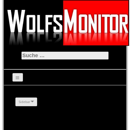
Suche
nach:
Sidebar